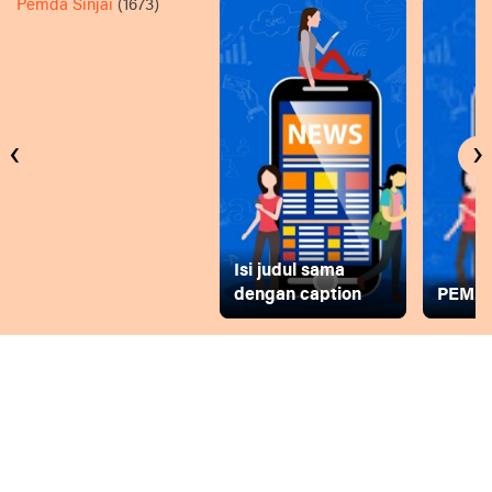
Pemda Sinjai
(1673)
‹
›
Isi judul sama
dengan caption
PEMD