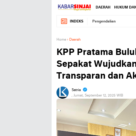
DAERAH
HUKUM DAN
INDEKS
Pengendalian
Home
›
Daerah
KPP Pratama Bulu
Sepakat Wujudkan 
Transparan dan A
Satria
, Jumat, September 12, 2025 WIB