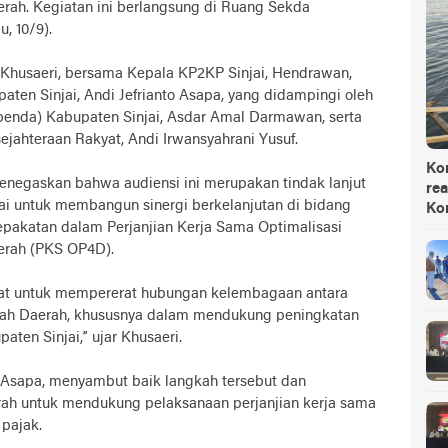
erah. Kegiatan ini berlangsung di Ruang Sekda
, 10/9).
Khusaeri, bersama Kepala KP2KP Sinjai, Hendrawan,
en Sinjai, Andi Jefrianto Asapa, yang didampingi oleh
enda) Kabupaten Sinjai, Asdar Amal Darmawan, serta
ejahteraan Rakyat, Andi Irwansyahrani Yusuf.
Ko
enegaskan bahwa audiensi ini merupakan tindak lanjut
rea
ai untuk membangun sinergi berkelanjutan di bidang
Ko
sepakatan dalam Perjanjian Kerja Sama Optimalisasi
erah (PKS OP4D).
at untuk mempererat hubungan kelembagaan antara
ntah Daerah, khususnya dalam mendukung peningkatan
aten Sinjai,” ujar Khusaeri.
o Asapa, menyambut baik langkah tersebut dan
ah untuk mendukung pelaksanaan perjanjian kerja sama
pajak.