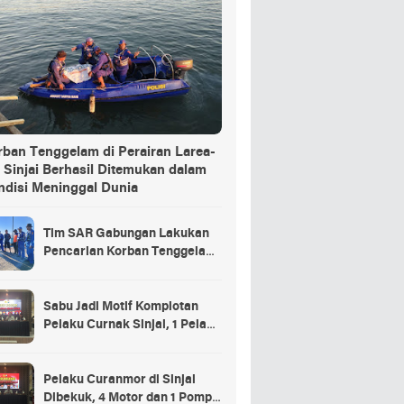
rban Tenggelam di Perairan Larea-
 Sinjai Berhasil Ditemukan dalam
ndisi Meninggal Dunia
Tim SAR Gabungan Lakukan
Pencarian Korban Tenggelam
di Pelabuhan Larea-Rea Sinjai
Sabu Jadi Motif Komplotan
Pelaku Curnak Sinjai, 1 Pelaku
dan Penadah Masih DPO
Pelaku Curanmor di Sinjai
Dibekuk, 4 Motor dan 1 Pompa