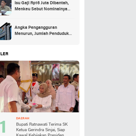
Isu Gaji Rp16 Juta Dibantah,
Menkeu Sebut Nominalnya
Sekitar UMP
Angka Pengangguran
Menurun, Jumlah Penduduk
Bekerja Capai 148,19 Juta
LER
DAERAH
Bupati Ratnawati Terima SK
Ketua Gerindra Sinjai, Siap
Kawal Kebijakan Presiden