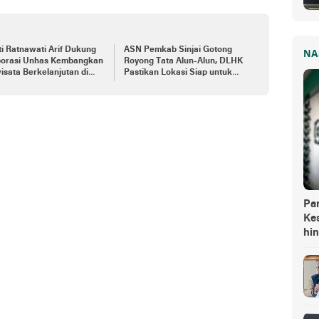
i Ratnawati Arif Dukung
ASN Pemkab Sinjai Gotong
NA
borasi Unhas Kembangkan
Royong Tata Alun-Alun, DLHK
isata Berkelanjutan di
Pastikan Lokasi Siap untuk
i
Upacara HUT RI
Pa
Kes
hi