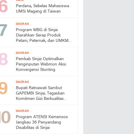
UMSI
Perdana, Sebelas Mahasiswa
UMSi Magang di Taiwan
DAERAH
Program MBG di Sinjai
Diarahkan Serap Produk
Petani, Peternak, dan UMKM
Lokal
DAERAH
Pemkab Sinjai Optimalkan
Penginputan Webmon Aksi
Konvergensi Stunting
DAERAH
Bupati Ratnawati Sambut
GAPEMBI Sinjai, Tegaskan
Komitmen Gizi Berkualitas
untuk Generasi Emas
DAERAH
Program ATENSI Kemensos
Jangkau 36 Penyandang
Disabilitas di Sinjai