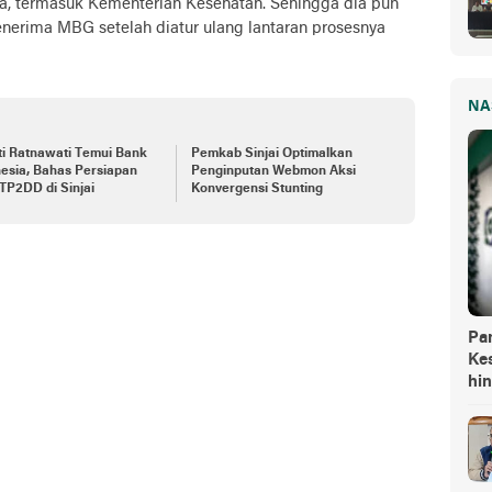
a, termasuk Kementerian Kesehatan. Sehingga dia pun
erima MBG setelah diatur ulang lantaran prosesnya
NA
i Ratnawati Temui Bank
Pemkab Sinjai Optimalkan
esia, Bahas Persiapan
Penginputan Webmon Aksi
TP2DD di Sinjai
Konvergensi Stunting
Pa
Kes
hi