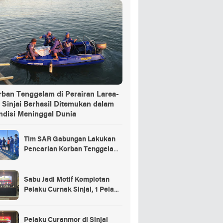
rban Tenggelam di Perairan Larea-
 Sinjai Berhasil Ditemukan dalam
ndisi Meninggal Dunia
Tim SAR Gabungan Lakukan
Pencarian Korban Tenggelam
di Pelabuhan Larea-Rea Sinjai
Sabu Jadi Motif Komplotan
Pelaku Curnak Sinjai, 1 Pelaku
dan Penadah Masih DPO
Pelaku Curanmor di Sinjai