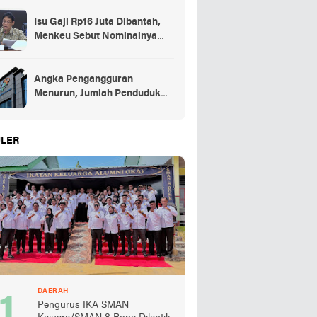
Isu Gaji Rp16 Juta Dibantah,
Menkeu Sebut Nominalnya
Sekitar UMP
Angka Pengangguran
Menurun, Jumlah Penduduk
Bekerja Capai 148,19 Juta
LER
DAERAH
Pengurus IKA SMAN