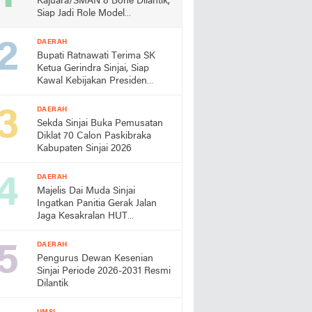
Kajuara/SMAN 8 Bone Dilantik,
Siap Jadi Role Model
Almamater
DAERAH
Bupati Ratnawati Terima SK
Ketua Gerindra Sinjai, Siap
Kawal Kebijakan Presiden
Prabowo
DAERAH
Sekda Sinjai Buka Pemusatan
Diklat 70 Calon Paskibraka
Kabupaten Sinjai 2026
DAERAH
Majelis Dai Muda Sinjai
Ingatkan Panitia Gerak Jalan
Jaga Kesakralan HUT
Kemerdekaan
DAERAH
Pengurus Dewan Kesenian
Sinjai Periode 2026-2031 Resmi
Dilantik