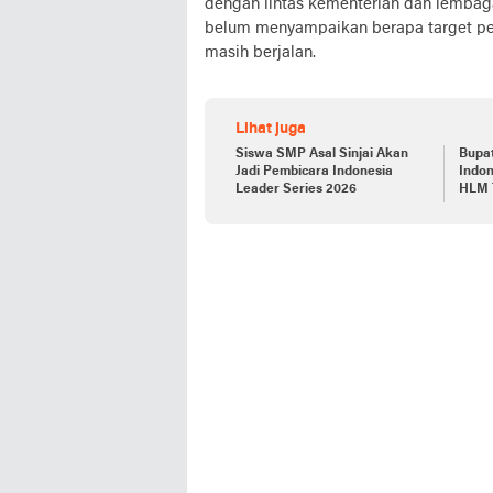
dengan lintas kementerian dan lembag
belum menyampaikan berapa target pen
masih berjalan.
Lihat juga
Siswa SMP Asal Sinjai Akan
Bupat
Jadi Pembicara Indonesia
Indon
Leader Series 2026
HLM 