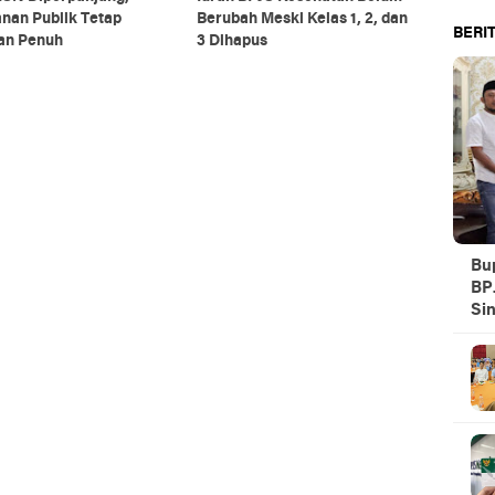
nan Publik Tetap
Berubah Meski Kelas 1, 2, dan
BERIT
lan Penuh
3 Dihapus
Bu
BPJ
Sin