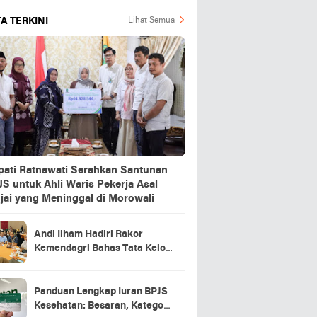
A TERKINI
Lihat Semua
pati Ratnawati Serahkan Santunan
S untuk Ahli Waris Pekerja Asal
jai yang Meninggal di Morowali
Andi Ilham Hadiri Rakor
Kemendagri Bahas Tata Kelola
BUMD Air Minum
Panduan Lengkap Iuran BPJS
Kesehatan: Besaran, Kategori