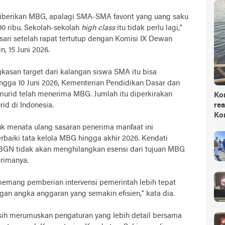
diberikan MBG, apalagi SMA-SMA favorit yang uang saku
00 ribu. Sekolah-sekolah
high class
itu tidak perlu lagi,”
ari setelah rapat tertutup dengan Komisi IX Dewan
, 15 Juni 2026.
kasan target dari kalangan siswa SMA itu bisa
ngga 10 Juni 2026, Kementerian Pendidikan Dasar dan
urid telah menerima MBG. Jumlah itu diperkirakan
Ko
rid di Indonesia.
rea
Ko
k menata ulang sasaran penerima manfaat ini
iki tata kelola MBG hingga akhir 2026. Kendati
BGN tidak akan menghilangkan esensi dari tujuan MBG
erimanya.
memang pemberian intervensi pemerintah lebih tepat
gan angka anggaran yang semakin efisien,” kata dia.
ih merumuskan pengaturan yang lebih detail bersama