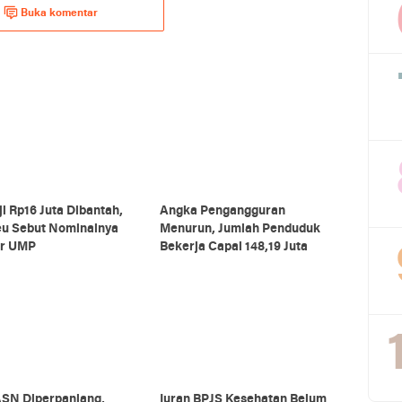
Buka komentar
ji Rp16 Juta Dibantah,
Angka Pengangguran
u Sebut Nominalnya
Menurun, Jumlah Penduduk
ar UMP
Bekerja Capai 148,19 Juta
SN Diperpanjang,
Iuran BPJS Kesehatan Belum