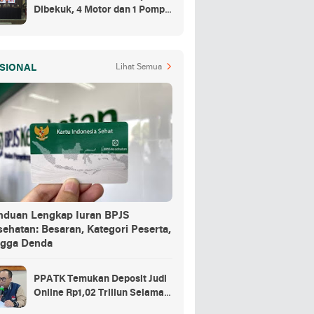
Dibekuk, 4 Motor dan 1 Pompa
Air Jadi Barang Buktinya
SIONAL
Lihat Semua
nduan Lengkap Iuran BPJS
ehatan: Besaran, Kategori Peserta,
ngga Denda
PPATK Temukan Deposit Judi
Online Rp1,02 Triliun Selama
Momentum Piala Dunia 2026