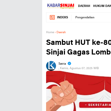
DAERAH
HUKUM DAN
INDEKS
Pengendalian
Home
›
Daerah
Sambut HUT ke-80 
Sinjai Gagas Lom
Satria
, Kamis, Agustus 07, 2025 WIB