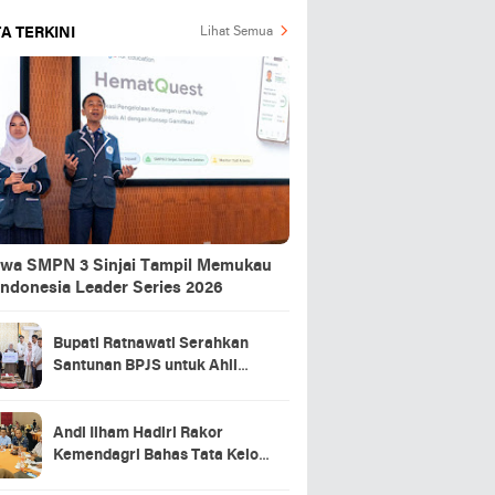
A TERKINI
Lihat Semua
swa SMPN 3 Sinjai Tampil Memukau
Indonesia Leader Series 2026
Bupati Ratnawati Serahkan
Santunan BPJS untuk Ahli
Waris Pekerja Asal Sinjai yang
Meninggal di Morowali
Andi Ilham Hadiri Rakor
Kemendagri Bahas Tata Kelola
BUMD Air Minum