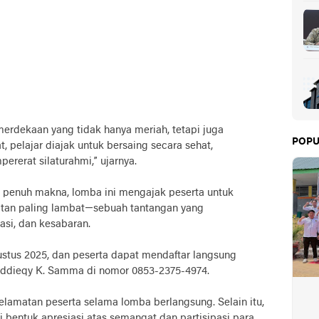
erdekaan yang tidak hanya meriah, tetapi juga
POPU
 pelajar diajak untuk bersaing secara sehat,
rerat silaturahmi,” ujarnya.
penuh makna, lomba ini mengajak peserta untuk
tan paling lambat—sebuah tantangan yang
si, dan kesabaran.
ustus 2025, dan peserta dapat mendaftar langsung
hiddieqy K. Samma di nomor 0853-2375-4974.
lamatan peserta selama lomba berlangsung. Selain itu,
 bentuk apresiasi atas semangat dan partisipasi para