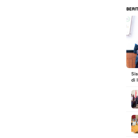
BERIT
Si
di 