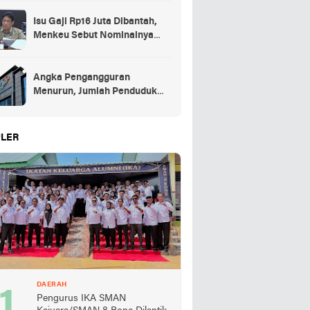
Isu Gaji Rp16 Juta Dibantah,
Menkeu Sebut Nominalnya
Sekitar UMP
Angka Pengangguran
Menurun, Jumlah Penduduk
Bekerja Capai 148,19 Juta
LER
DAERAH
Pengurus IKA SMAN