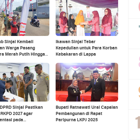
b Sinjai Kembali
Ikawan Sinjai Tebar
kan Warga Pasang
Kepedulian untuk Para Korban
ra Merah Putih Hingga
Kebakaran di Lappa
 Agustus
DPRD Sinjai Pastikan
Bupati Ratnawati Urai Capaian
 RKPD 2027 agar
Pembangunan di Rapat
entasi pada
Paripurna LKPJ 2025
tingan Rakyat