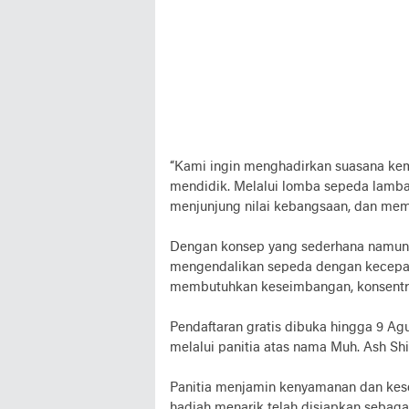
“Kami ingin menghadirkan suasana kem
mendidik. Melalui lomba sepeda lambat,
menjunjung nilai kebangsaan, dan mempe
Dengan konsep yang sederhana namun 
mengendalikan sepeda dengan kecepa
membutuhkan keseimbangan, konsentra
Pendaftaran gratis dibuka hingga 9 Ag
melalui panitia atas nama Muh. Ash S
Panitia menjamin kenyamanan dan kese
hadiah menarik telah disiapkan sebagai