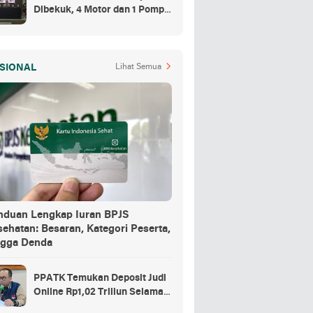
Dibekuk, 4 Motor dan 1 Pompa
Air Jadi Barang Buktinya
SIONAL
Lihat Semua
nduan Lengkap Iuran BPJS
ehatan: Besaran, Kategori Peserta,
ngga Denda
PPATK Temukan Deposit Judi
Online Rp1,02 Triliun Selama
Momentum Piala Dunia 2026