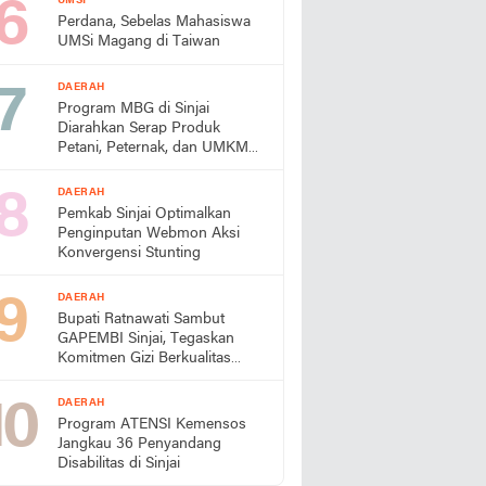
UMSI
Perdana, Sebelas Mahasiswa
UMSi Magang di Taiwan
DAERAH
Program MBG di Sinjai
Diarahkan Serap Produk
Petani, Peternak, dan UMKM
Lokal
DAERAH
Pemkab Sinjai Optimalkan
Penginputan Webmon Aksi
Konvergensi Stunting
DAERAH
Bupati Ratnawati Sambut
GAPEMBI Sinjai, Tegaskan
Komitmen Gizi Berkualitas
untuk Generasi Emas
DAERAH
Program ATENSI Kemensos
Jangkau 36 Penyandang
Disabilitas di Sinjai