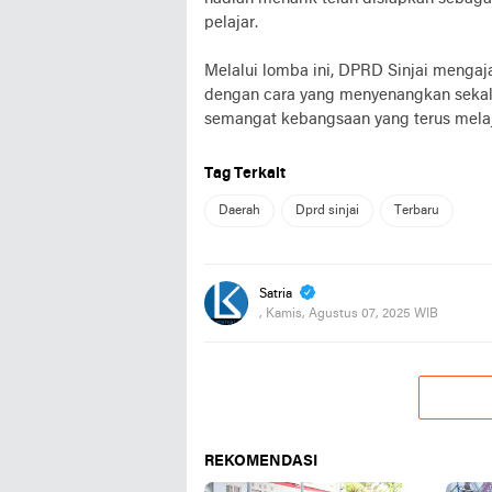
pelajar.
Melalui lomba ini, DPRD Sinjai meng
dengan cara yang menyenangkan sekali
semangat kebangsaan yang terus melaju
Tag Terkait
Daerah
Dprd sinjai
Terbaru
Satria
, Kamis, Agustus 07, 2025 WIB
REKOMENDASI