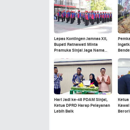
Lepas Kontingen Jamnas XII,
Pemka
Bupati Ratnawati Minta
Ingat
Pramuka Sinjai Jaga Nama
Bende
Baik Daerah
Akhir
Hari Jadi ke-48 PDAM Sinjai,
Ketua 
Ketua DPRD Harap Pelayanan
Kawal
Lebih Baik
Berori
Kepen