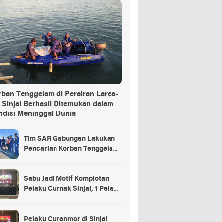
rban Tenggelam di Perairan Larea-
 Sinjai Berhasil Ditemukan dalam
ndisi Meninggal Dunia
Tim SAR Gabungan Lakukan
Pencarian Korban Tenggelam
di Pelabuhan Larea-Rea Sinjai
Sabu Jadi Motif Komplotan
Pelaku Curnak Sinjai, 1 Pelaku
dan Penadah Masih DPO
Pelaku Curanmor di Sinjai