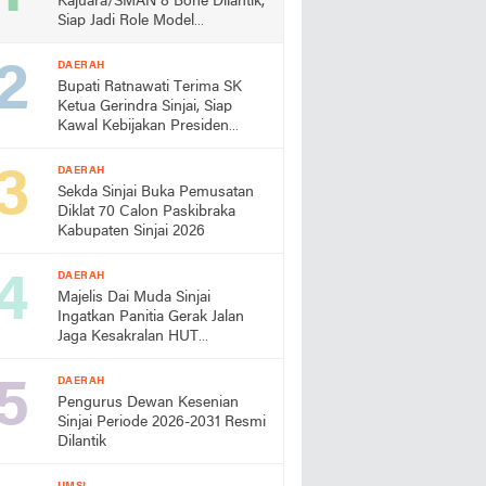
Kajuara/SMAN 8 Bone Dilantik,
Siap Jadi Role Model
Almamater
DAERAH
Bupati Ratnawati Terima SK
Ketua Gerindra Sinjai, Siap
Kawal Kebijakan Presiden
Prabowo
DAERAH
Sekda Sinjai Buka Pemusatan
Diklat 70 Calon Paskibraka
Kabupaten Sinjai 2026
DAERAH
Majelis Dai Muda Sinjai
Ingatkan Panitia Gerak Jalan
Jaga Kesakralan HUT
Kemerdekaan
DAERAH
Pengurus Dewan Kesenian
Sinjai Periode 2026-2031 Resmi
Dilantik