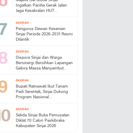
Majelis Dai Muda Sinjai
Ingatkan Panitia Gerak Jalan
Jaga Kesakralan HUT
Kemerdekaan
DAERAH
Pengurus Dewan Kesenian
Sinjai Periode 2026-2031 Resmi
Dilantik
DAERAH
Dispora Sinjai dan Warga
Bersinergi Bersihkan Lapangan
Gelora Massa Menyambut
HUT RI
DAERAH
Bupati Ratnawati Ikut Tanam
Padi Serentak, Sinjai Dukung
Program Nasional
Swasembada Pangan
DAERAH
Sekda Sinjai Buka Pemusatan
Diklat 70 Calon Paskibraka
Kabupaten Sinjai 2026