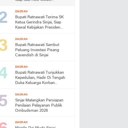
Almamater
DAERAH
Bupati Ratnawati Terima SK
Ketua Gerindra Sinjai, Siap
Kawal Kebijakan Presiden
Prabowo
DAERAH
Bupati Ratnawati Sambut
Peluang Investasi Pisang
Cavendish di Sinjai
DAERAH
Bupati Ratnawati Tunjukkan
Kepedulian, Hadir Di Tengah
Duka Keluarga Korban
Pengeroyokan di Morowali
DAERAH
Sinjai Matangkan Persiapan
Penilaian Pelayanan Publik
Ombudsman 2026
DAERAH