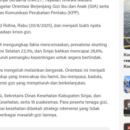
Sinjai bersama UNICEF, Yayasan Jenewa Madani
elar Orientasi Berjenjang Gizi Ibu dan Anak (GIA) serta
n Komunikasi Perubahan Perilaku (KPP).
d Rofina, Rabu (20/8/2025), dan menjadi bukti nyata
dapi krisis gizi.
024 mengungkap fakta mencemaskan, prevalensi stunting
esi Selatan 23,3%, dan Sinjai bahkan mencapai 28,6%.
Ko
luruh pemangku kepentingan untuk segera bertindak.
rea
Ko
ya mengeluh melainkan bergerak. Orientasi ini menjadi
hidup yang mencakup ibu hamil, ibu menyusui, baduta,
vensi gizi yang menyeluruh dan berkelanjutan.
.Si, Sekretaris Dinas Kesehatan Kabupaten Sinjai, dan
Kesehatan, serta 16 puskesmas. Para peserta tenaga gizi,
si kesehatan dibekali strategi intervensi yang tidak
berbagai masalah gizi lainnya.