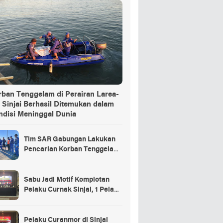
rban Tenggelam di Perairan Larea-
 Sinjai Berhasil Ditemukan dalam
ndisi Meninggal Dunia
Tim SAR Gabungan Lakukan
Pencarian Korban Tenggelam
di Pelabuhan Larea-Rea Sinjai
Sabu Jadi Motif Komplotan
Pelaku Curnak Sinjai, 1 Pelaku
dan Penadah Masih DPO
Pelaku Curanmor di Sinjai