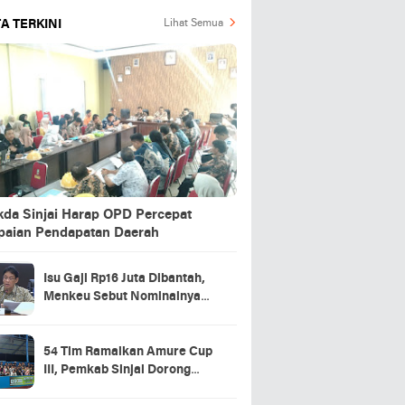
A TERKINI
Lihat Semua
kda Sinjai Harap OPD Percepat
paian Pendapatan Daerah
Isu Gaji Rp16 Juta Dibantah,
Menkeu Sebut Nominalnya
Sekitar UMP
54 Tim Ramaikan Amure Cup
III, Pemkab Sinjai Dorong
Pembinaan Atlet Futsal