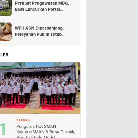
Perkuat Pengawasan MBG,
BGN Luncurkan Portal
Pengaduan bagi Mitra dan
SPPG
WFH ASN Diperpanjang,
Pelayanan Publik Tetap
Berjalan Penuh
LER
DAERAH
Pengurus IKA SMAN
Kajuara/SMAN 8 Bone Dilantik,
Siap Jadi Role Model