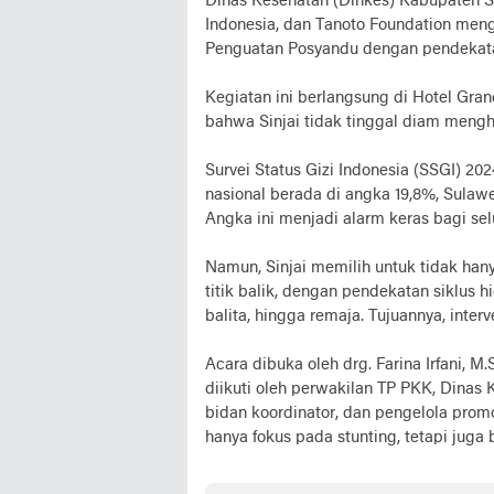
Dinas Kesehatan (Dinkes) Kabupaten 
Indonesia, dan Tanoto Foundation mengg
Penguatan Posyandu dengan pendekata
Kegiatan ini berlangsung di Hotel Gran
bahwa Sinjai tidak tinggal diam mengha
Survei Status Gizi Indonesia (SSGI) 2
nasional berada di angka 19,8%, Sulaw
Angka ini menjadi alarm keras bagi se
Namun, Sinjai memilih untuk tidak han
titik balik, dengan pendekatan siklus 
balita, hingga remaja. Tujuannya, inter
Acara dibuka oleh drg. Farina Irfani, M
diikuti oleh perwakilan TP PKK, Dinas 
bidan koordinator, dan pengelola promo
hanya fokus pada stunting, tetapi juga 