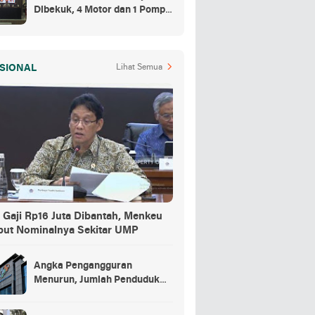
Dibekuk, 4 Motor dan 1 Pompa
Air Jadi Barang Buktinya
SIONAL
Lihat Semua
 Gaji Rp16 Juta Dibantah, Menkeu
but Nominalnya Sekitar UMP
Angka Pengangguran
Menurun, Jumlah Penduduk
Bekerja Capai 148,19 Juta