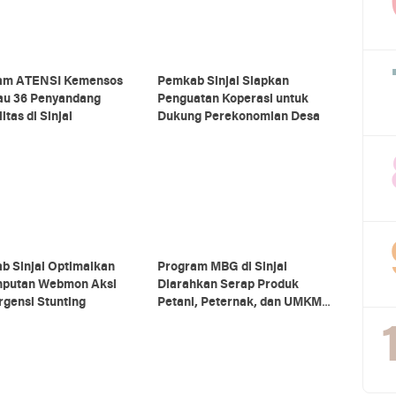
am ATENSI Kemensos
Pemkab Sinjai Siapkan
au 36 Penyandang
Penguatan Koperasi untuk
itas di Sinjai
Dukung Perekonomian Desa
b Sinjai Optimalkan
Program MBG di Sinjai
nputan Webmon Aksi
Diarahkan Serap Produk
gensi Stunting
Petani, Peternak, dan UMKM
Lokal