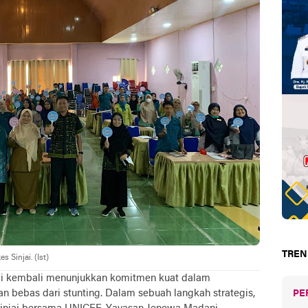
TREN
 Sinjai. (Ist)
jai kembali menunjukkan komitmen kuat dalam
bebas dari stunting. Dalam sebuah langkah strategis,
PE