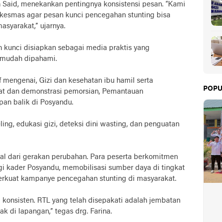
h Said, menekankan pentingnya konsistensi pesan. “Kami
skesmas agar pesan kunci pencegahan stunting bisa
asyarakat,” ujarnya.
 kunci disiapkan sebagai media praktis yang
 mudah dipahami.
 mengenai, Gizi dan kesehatan ibu hamil serta
POPU
at dan demonstrasi pemorsian, Pemantauan
n balik di Posyandu.
ing, edukasi gizi, deteksi dini wasting, dan penguatan
awal dari gerakan perubahan. Para peserta berkomitmen
i kader Posyandu, memobilisasi sumber daya di tingkat
kuat kampanye pencegahan stunting di masyarakat.
 konsisten. RTL yang telah disepakati adalah jembatan
k di lapangan,” tegas drg. Farina.