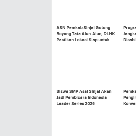
ASN Pemkab Sinjai Gotong
Progr
Royong Tata Alun-Alun, DLHK
Jangk
Pastikan Lokasi Siap untuk
Disabil
Upacara HUT RI
Siswa SMP Asal Sinjai Akan
Pemka
Jadi Pembicara Indonesia
Pengi
Leader Series 2026
Konver