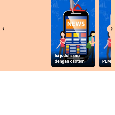
‹
›
Isi judul sama
dengan caption
PEMD