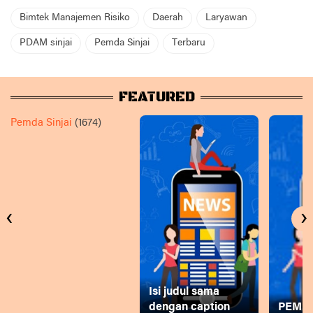
Bimtek Manajemen Risiko
Daerah
Laryawan
PDAM sinjai
Pemda Sinjai
Terbaru
FEATURED
Pemda Sinjai
(1674)
‹
›
Isi judul sama
dengan caption
PEMD