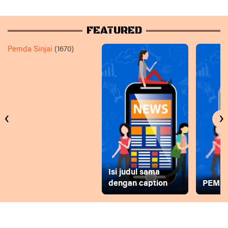
FEATURED
Pemda Sinjai
(1670)
‹
›
Isi judul sama
dengan caption
PEMD