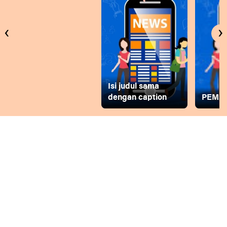
‹
›
Isi judul sama
dengan caption
PEMD