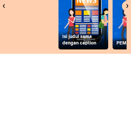
‹
›
Isi judul sama
dengan caption
PEMD