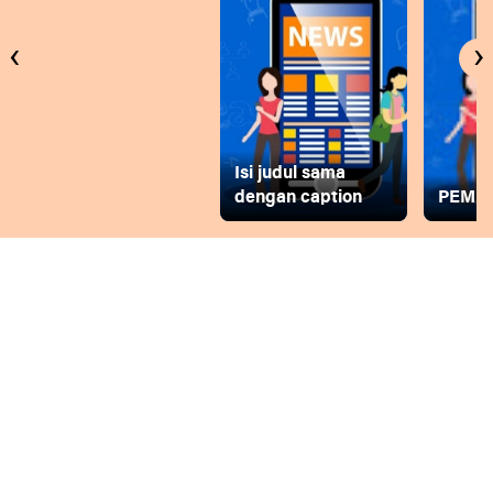
‹
›
Isi judul sama
dengan caption
PEMD