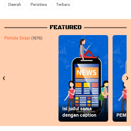
Daerah
Peristiwa
Terbaru
FEATURED
Pemda Sinjai
(1676)
‹
›
Isi judul sama
dengan caption
PEMD