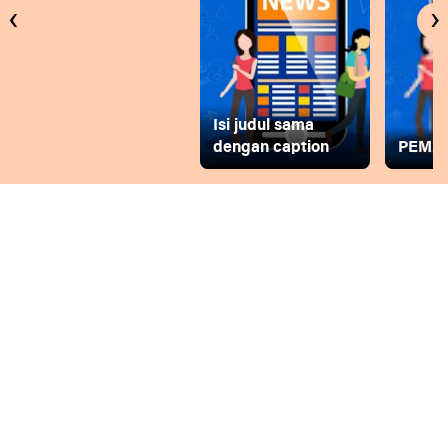
‹
›
Isi judul sama
dengan caption
PEMD