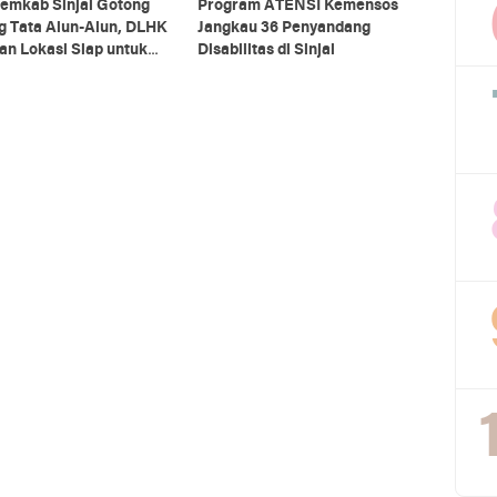
emkab Sinjai Gotong
Program ATENSI Kemensos
g Tata Alun-Alun, DLHK
Jangkau 36 Penyandang
an Lokasi Siap untuk
Disabilitas di Sinjai
ra HUT RI