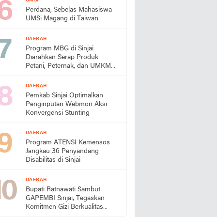
UMSI
Perdana, Sebelas Mahasiswa
UMSi Magang di Taiwan
DAERAH
Program MBG di Sinjai
Diarahkan Serap Produk
Petani, Peternak, dan UMKM
Lokal
DAERAH
Pemkab Sinjai Optimalkan
Penginputan Webmon Aksi
Konvergensi Stunting
DAERAH
Program ATENSI Kemensos
Jangkau 36 Penyandang
Disabilitas di Sinjai
DAERAH
Bupati Ratnawati Sambut
GAPEMBI Sinjai, Tegaskan
Komitmen Gizi Berkualitas
untuk Generasi Emas