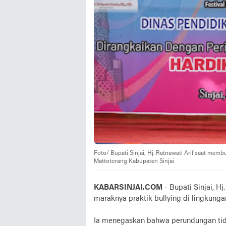
Foto/ Bupati Sinjai, Hj. Ratnawati Arif saat me
Mattotorang Kabupaten Sinjai
KABARSINJAI.COM
- Bupati Sinjai, Hj
maraknya praktik bullying di lingkunga
Ia menegaskan bahwa perundungan tida