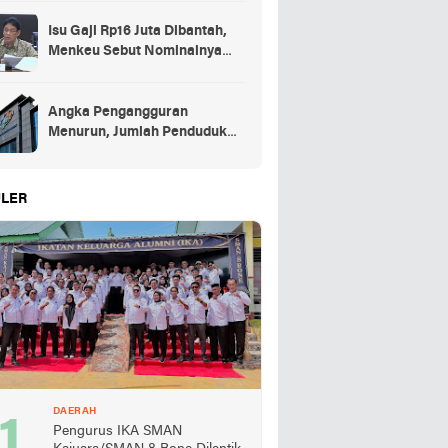
Isu Gaji Rp16 Juta Dibantah,
Menkeu Sebut Nominalnya
Sekitar UMP
Angka Pengangguran
Menurun, Jumlah Penduduk
Bekerja Capai 148,19 Juta
LER
DAERAH
Pengurus IKA SMAN