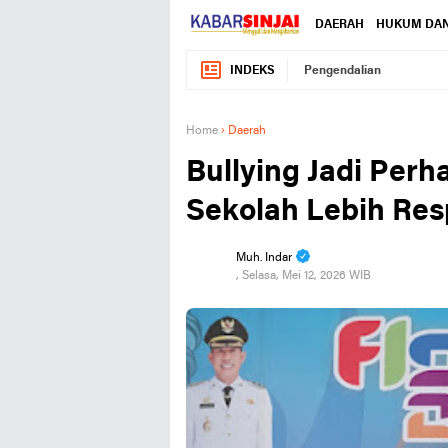
DAERAH
HUKUM DAN
INDEKS
Pengendalian
Home
›
Daerah
Bullying Jadi Perha
Sekolah Lebih Res
Muh. Indar
, Selasa, Mei 12, 2026 WIB