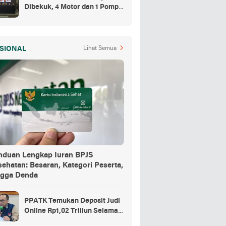
Dibekuk, 4 Motor dan 1 Pompa
Air Jadi Barang Buktinya
SIONAL
Lihat Semua
nduan Lengkap Iuran BPJS
ehatan: Besaran, Kategori Peserta,
ngga Denda
PPATK Temukan Deposit Judi
Online Rp1,02 Triliun Selama
Momentum Piala Dunia 2026