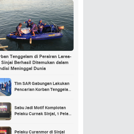
rban Tenggelam di Perairan Larea-
 Sinjai Berhasil Ditemukan dalam
ndisi Meninggal Dunia
Tim SAR Gabungan Lakukan
Pencarian Korban Tenggelam
di Pelabuhan Larea-Rea Sinjai
Sabu Jadi Motif Komplotan
Pelaku Curnak Sinjai, 1 Pelaku
dan Penadah Masih DPO
Pelaku Curanmor di Sinjai