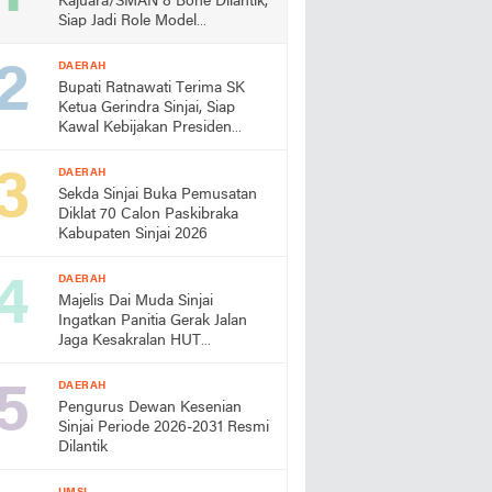
Kajuara/SMAN 8 Bone Dilantik,
Siap Jadi Role Model
Almamater
DAERAH
Bupati Ratnawati Terima SK
Ketua Gerindra Sinjai, Siap
Kawal Kebijakan Presiden
Prabowo
DAERAH
Sekda Sinjai Buka Pemusatan
Diklat 70 Calon Paskibraka
Kabupaten Sinjai 2026
DAERAH
Majelis Dai Muda Sinjai
Ingatkan Panitia Gerak Jalan
Jaga Kesakralan HUT
Kemerdekaan
DAERAH
Pengurus Dewan Kesenian
Sinjai Periode 2026-2031 Resmi
Dilantik