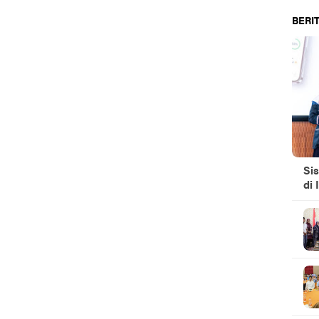
BERIT
Si
di 