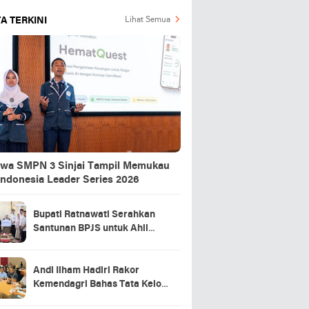
A TERKINI
Lihat Semua
swa SMPN 3 Sinjai Tampil Memukau
Indonesia Leader Series 2026
Bupati Ratnawati Serahkan
Santunan BPJS untuk Ahli
Waris Pekerja Asal Sinjai yang
Meninggal di Morowali
Andi Ilham Hadiri Rakor
Kemendagri Bahas Tata Kelola
BUMD Air Minum