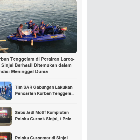
rban Tenggelam di Perairan Larea-
 Sinjai Berhasil Ditemukan dalam
ndisi Meninggal Dunia
Tim SAR Gabungan Lakukan
Pencarian Korban Tenggelam
di Pelabuhan Larea-Rea Sinjai
Sabu Jadi Motif Komplotan
Pelaku Curnak Sinjai, 1 Pelaku
dan Penadah Masih DPO
Pelaku Curanmor di Sinjai