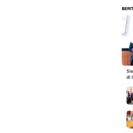
BERIT
Si
di 