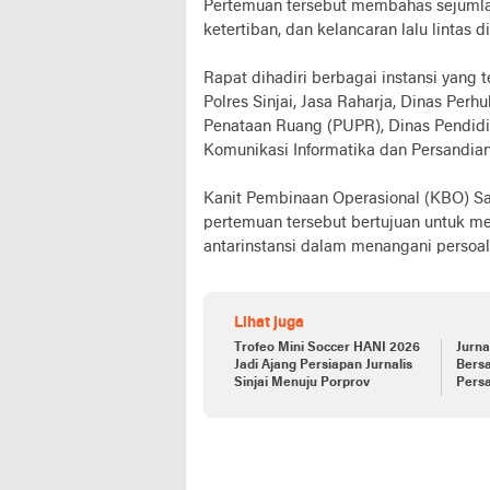
Pertemuan tersebut membahas sejumlah 
ketertiban, dan kelancaran lalu lintas di
Rapat dihadiri berbagai instansi yang 
Polres Sinjai, Jasa Raharja, Dinas Pe
Penataan Ruang (PUPR), Dinas Pendidi
Komunikasi Informatika dan Persandian
Kanit Pembinaan Operasional (KBO) Sat
pertemuan tersebut bertujuan untuk m
antarinstansi dalam menangani persoalan
Lihat juga
Trofeo Mini Soccer HANI 2026
Jurna
Jadi Ajang Persiapan Jurnalis
Bers
Sinjai Menuju Porprov
Pers
Matc