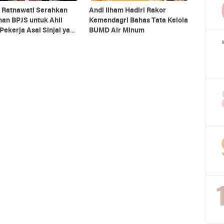
i Ratnawati Serahkan
Andi Ilham Hadiri Rakor
an BPJS untuk Ahli
Kemendagri Bahas Tata Kelola
Pekerja Asal Sinjai yang
BUMD Air Minum
gal di Morowali