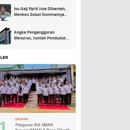
Isu Gaji Rp16 Juta Dibantah,
Menkeu Sebut Nominalnya
Sekitar UMP
Angka Pengangguran
Menurun, Jumlah Penduduk
Bekerja Capai 148,19 Juta
LER
DAERAH
Pengurus IKA SMAN