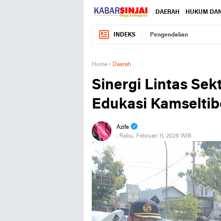
DAERAH
HUKUM DAN
INDEKS
Pengendalian
Home
›
Daerah
Sinergi Lintas Sek
Edukasi Kamseltibc
Azifa
, Rabu, Februari 11, 2026 WIB