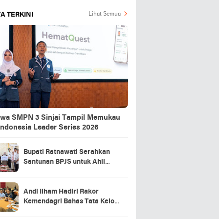
A TERKINI
Lihat Semua
swa SMPN 3 Sinjai Tampil Memukau
Indonesia Leader Series 2026
Bupati Ratnawati Serahkan
Santunan BPJS untuk Ahli
Waris Pekerja Asal Sinjai yang
Meninggal di Morowali
Andi Ilham Hadiri Rakor
Kemendagri Bahas Tata Kelola
BUMD Air Minum