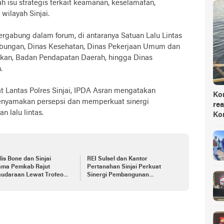
isu strategis terkait keamanan, keselamatan,
 wilayah Sinjai.
tergabung dalam forum, di antaranya Satuan Lalu Lintas
rhubungan, Dinas Kesehatan, Dinas Pekerjaan Umum dan
kan, Badan Pendapatan Daerah, hingga Dinas
.
 Lantas Polres Sinjai, IPDA Asran mengatakan
Ko
enyamakan persepsi dan memperkuat sinergi
rea
 lalu lintas.
Ko
lis Bone dan Sinjai
REI Sulsel dan Kantor
ama Pemkab Rajut
Pertanahan Sinjai Perkuat
audaraan Lewat Trofeo
Sinergi Pembangunan
h HANI 2026
Perumahan