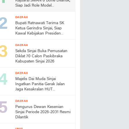
Kajuara/SMAN 8 Bone Dilantik,
Siap Jadi Role Model
Almamater
DAERAH
Bupati Ratnawati Terima SK
Ketua Gerindra Sinjai, Siap
Kawal Kebijakan Presiden
Prabowo
DAERAH
Sekda Sinjai Buka Pemusatan
Diklat 70 Calon Paskibraka
Kabupaten Sinjai 2026
DAERAH
Majelis Dai Muda Sinjai
Ingatkan Panitia Gerak Jalan
Jaga Kesakralan HUT
Kemerdekaan
DAERAH
Pengurus Dewan Kesenian
Sinjai Periode 2026-2031 Resmi
Dilantik