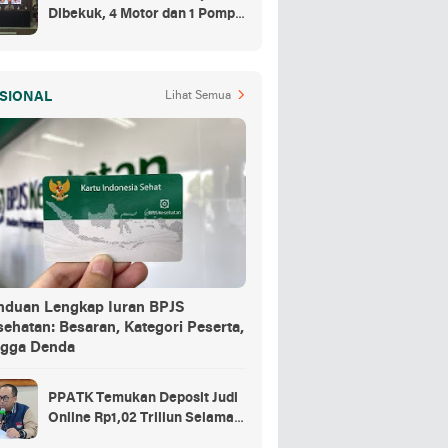
Dibekuk, 4 Motor dan 1 Pompa
Air Jadi Barang Buktinya
SIONAL
Lihat Semua
nduan Lengkap Iuran BPJS
ehatan: Besaran, Kategori Peserta,
ngga Denda
PPATK Temukan Deposit Judi
Online Rp1,02 Triliun Selama
Momentum Piala Dunia 2026