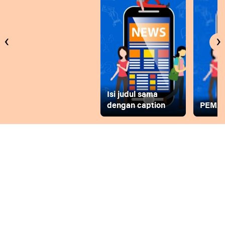
‹
›
Isi judul sama
dengan caption
PEMD