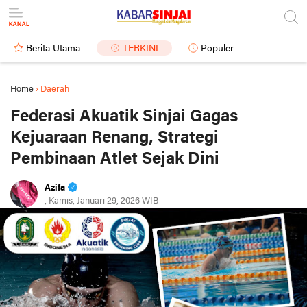
Berita Utama
TERKINI
Populer
Home
›
Daerah
Federasi Akuatik Sinjai Gagas
Kejuaraan Renang, Strategi
Pembinaan Atlet Sejak Dini
Azifa
, Kamis, Januari 29, 2026 WIB