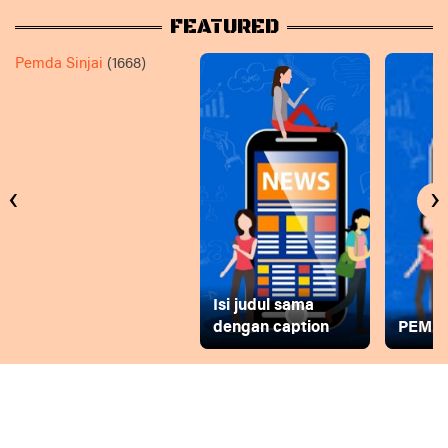
FEATURED
Pemda Sinjai
(1668)
‹
›
Isi judul sama
dengan caption
PEMD