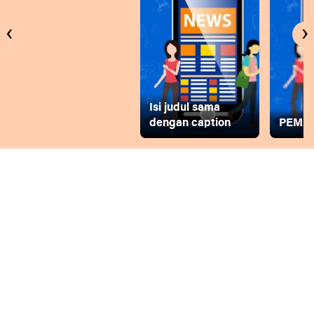
‹
›
Isi judul sama
dengan caption
PEMD