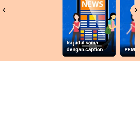
‹
›
Isi judul sama
dengan caption
PEMD