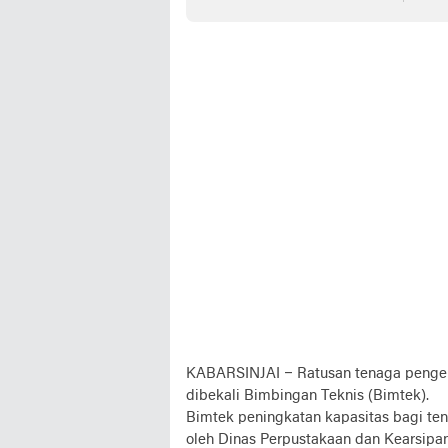
Lokal
SPP
KABARSINJAI –
Ratusan tenaga pengel
dibekali Bimbingan Teknis (Bimtek).
Bimtek peningkatan kapasitas bagi ten
oleh Dinas Perpustakaan dan Kearsipan