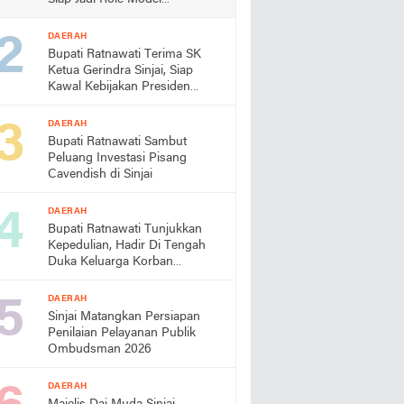
Almamater
DAERAH
Bupati Ratnawati Terima SK
Ketua Gerindra Sinjai, Siap
Kawal Kebijakan Presiden
Prabowo
DAERAH
Bupati Ratnawati Sambut
Peluang Investasi Pisang
Cavendish di Sinjai
DAERAH
Bupati Ratnawati Tunjukkan
Kepedulian, Hadir Di Tengah
Duka Keluarga Korban
Pengeroyokan di Morowali
DAERAH
Sinjai Matangkan Persiapan
Penilaian Pelayanan Publik
Ombudsman 2026
DAERAH