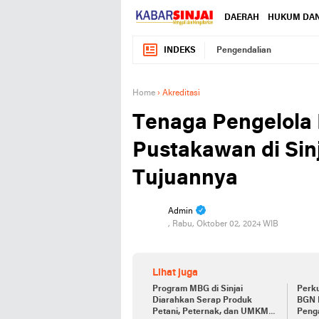
DAERAH
HUKUM DAN
INDEKS
Pengendalian
Home
›
Akreditasi
Tenaga Pengelola
Pustakawan di Sinj
Tujuannya
Admin
, Rabu, Oktober 02, 2024 WIB
Lihat juga
Program MBG di Sinjai
Perk
Diarahkan Serap Produk
BGN 
Petani, Peternak, dan UMKM
Peng