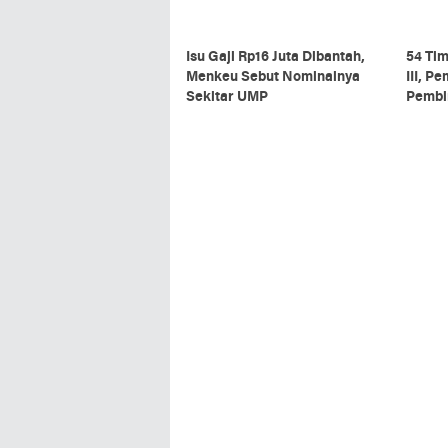
Isu Gaji Rp16 Juta Dibantah,
54 Ti
Menkeu Sebut Nominalnya
III, P
Sekitar UMP
Pembin