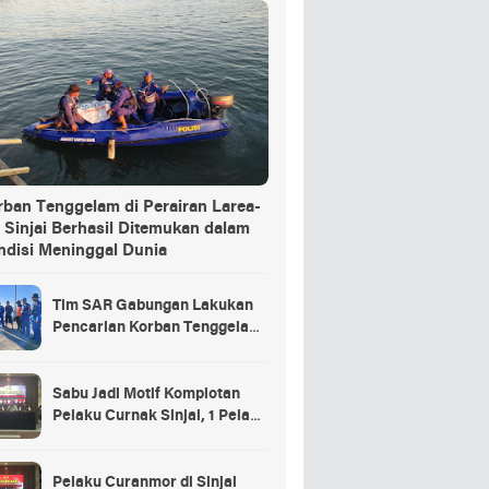
rban Tenggelam di Perairan Larea-
 Sinjai Berhasil Ditemukan dalam
ndisi Meninggal Dunia
Tim SAR Gabungan Lakukan
Pencarian Korban Tenggelam
di Pelabuhan Larea-Rea Sinjai
Sabu Jadi Motif Komplotan
Pelaku Curnak Sinjai, 1 Pelaku
dan Penadah Masih DPO
Pelaku Curanmor di Sinjai