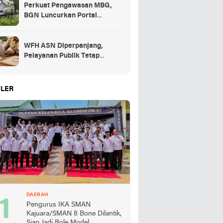
Perkuat Pengawasan MBG,
BGN Luncurkan Portal
Pengaduan bagi Mitra dan
SPPG
WFH ASN Diperpanjang,
Pelayanan Publik Tetap
Berjalan Penuh
LER
DAERAH
Pengurus IKA SMAN
Kajuara/SMAN 8 Bone Dilantik,
Siap Jadi Role Model