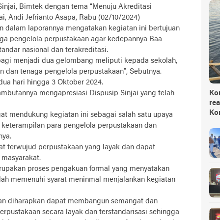
Sinjai, Bimtek dengan tema “Menuju Akreditasi
ai, Andi Jefrianto Asapa, Rabu (02/10/2024)
in dalam laporannya mengatakan kegiatan ini bertujuan
aga pengelola perpustakaan agar kedepannya Baa
ndar nasional dan terakreditasi.
erbagi menjadi dua gelombang meliputi kepada sekolah,
an dan tenaga pengelola perpustakaan”, Sebutnya.
dua hari hingga 3 Oktober 2024.
sambutannya mengapresiasi Dispusip Sinjai yang telah
Ko
rea
Ko
ngat mendukung kegiatan ini sebagai salah satu upaya
keterampilan para pengelola perpustakaan dan
nya.
at terwujud perpustakaan yang layak dan dapat
 masyarakat.
erupakan proses pengakuan formal yang menyatakan
lah memenuhi syarat meninmal menjalankan kegiatan
aan diharapkan dapat membangun semangat dan
rpustakaan secara layak dan terstandarisasi sehingga