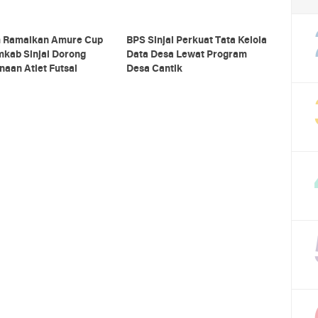
m Ramaikan Amure Cup
BPS Sinjai Perkuat Tata Kelola
emkab Sinjai Dorong
Data Desa Lewat Program
aan Atlet Futsal
Desa Cantik