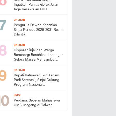
Majelis Dai Muda Sinjai
Ingatkan Panitia Gerak Jalan
Jaga Kesakralan HUT
Kemerdekaan
DAERAH
Pengurus Dewan Kesenian
Sinjai Periode 2026-2031 Resmi
Dilantik
DAERAH
Dispora Sinjai dan Warga
Bersinergi Bersihkan Lapangan
Gelora Massa Menyambut
HUT RI
DAERAH
Bupati Ratnawati Ikut Tanam
Padi Serentak, Sinjai Dukung
Program Nasional
Swasembada Pangan
UMSI
Perdana, Sebelas Mahasiswa
UMSi Magang di Taiwan