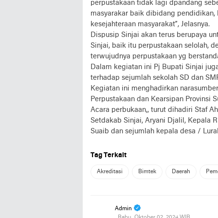
perpustakaan tidak lagi dpandang seb
masyarakar baik dibidang pendidikan, 
kesejahteraan masyarakat”, Jelasnya.
Dispusip Sinjai akan terus berupaya 
Sinjai, baik itu perpustakaan selolah,
terwujudnya perpustakaan yg berstandar
Dalam kegiatan ini Pj Bupati Sinjai jug
terhadap sejumlah sekolah SD dan SMP
Kegiatan ini menghadirkan narasumbe
Perpustakaan dan Kearsipan Provinsi S
Acara perbukaan,, turut dihadiri Staf 
Setdakab Sinjai, Aryani Djalil, Kepala 
Suaib dan sejumlah kepala desa / Lurah
Tag Terkait
Akreditasi
Bimtek
Daerah
Pemd
Admin
, Rabu, Oktober 02, 2024 WIB