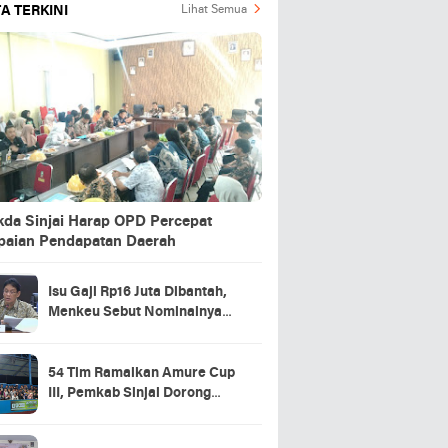
A TERKINI
Lihat Semua
kda Sinjai Harap OPD Percepat
paian Pendapatan Daerah
Isu Gaji Rp16 Juta Dibantah,
Menkeu Sebut Nominalnya
Sekitar UMP
54 Tim Ramaikan Amure Cup
III, Pemkab Sinjai Dorong
Pembinaan Atlet Futsal