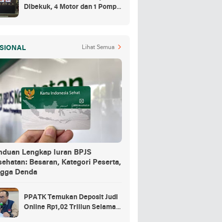
Dibekuk, 4 Motor dan 1 Pompa
Air Jadi Barang Buktinya
SIONAL
Lihat Semua
nduan Lengkap Iuran BPJS
ehatan: Besaran, Kategori Peserta,
ngga Denda
PPATK Temukan Deposit Judi
Online Rp1,02 Triliun Selama
Momentum Piala Dunia 2026