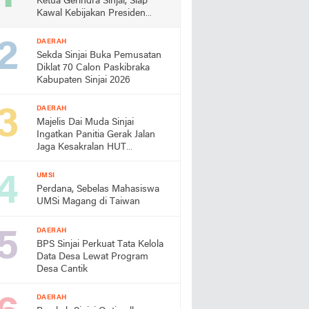
Ketua Gerindra Sinjai, Siap
Kawal Kebijakan Presiden
Prabowo
DAERAH
Sekda Sinjai Buka Pemusatan
Diklat 70 Calon Paskibraka
Kabupaten Sinjai 2026
DAERAH
Majelis Dai Muda Sinjai
Ingatkan Panitia Gerak Jalan
Jaga Kesakralan HUT
Kemerdekaan
UMSI
Perdana, Sebelas Mahasiswa
UMSi Magang di Taiwan
DAERAH
BPS Sinjai Perkuat Tata Kelola
Data Desa Lewat Program
Desa Cantik
DAERAH