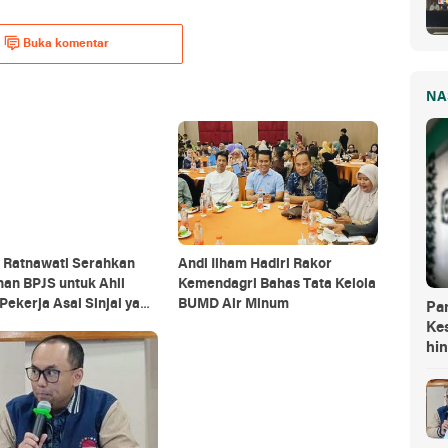
Buka komentar
NA
i Ratnawati Serahkan
Andi Ilham Hadiri Rakor
an BPJS untuk Ahli
Kemendagri Bahas Tata Kelola
Pekerja Asal Sinjai yang
BUMD Air Minum
Pa
gal di Morowali
Kes
hi