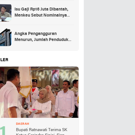
Isu Gaji Rp16 Juta Dibantah,
Menkeu Sebut Nominalnya
Sekitar UMP
Angka Pengangguran
Menurun, Jumlah Penduduk
Bekerja Capai 148,19 Juta
LER
DAERAH
Bupati Ratnawati Terima SK