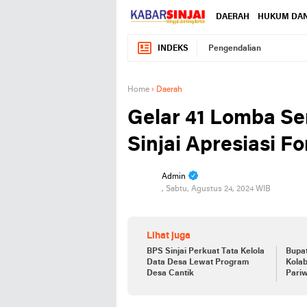
DAERAH
HUKUM DAN
INDEKS
Pengendalian
Home
›
Daerah
Gelar 41 Lomba S
Sinjai Apresiasi F
Admin
, Sabtu, Agustus 24, 2024 WIB
Lihat juga
BPS Sinjai Perkuat Tata Kelola
Bupat
Data Desa Lewat Program
Kola
Desa Cantik
Pariw
Sinja