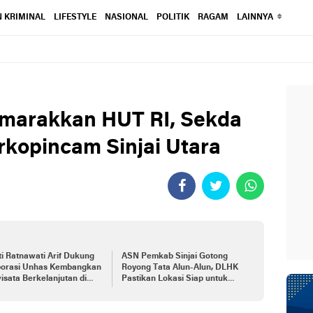
 KRIMINAL
LIFESTYLE
NASIONAL
POLITIK
RAGAM
LAINNYA
emarakkan HUT RI, Sekda
orkopincam Sinjai Utara
i Ratnawati Arif Dukung
ASN Pemkab Sinjai Gotong
borasi Unhas Kembangkan
Royong Tata Alun-Alun, DLHK
isata Berkelanjutan di
Pastikan Lokasi Siap untuk
i
Upacara HUT RI