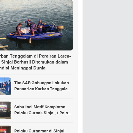
rban Tenggelam di Perairan Larea-
 Sinjai Berhasil Ditemukan dalam
ndisi Meninggal Dunia
Tim SAR Gabungan Lakukan
Pencarian Korban Tenggelam
di Pelabuhan Larea-Rea Sinjai
Sabu Jadi Motif Komplotan
Pelaku Curnak Sinjai, 1 Pelaku
dan Penadah Masih DPO
Pelaku Curanmor di Sinjai