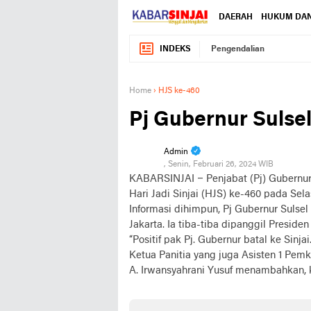
DAERAH
HUKUM DAN
INDEKS
Pengendalian
Home
›
HJS ke-460
Pj Gubernur Sulsel
Admin
, Senin, Februari 26, 2024 WIB
KABARSINJAI –
Penjabat (Pj) Gubernur
Hari Jadi Sinjai (HJS) ke-460 pada Sela
Informasi dihimpun, Pj Gubernur Sulse
Jakarta. Ia tiba-tiba dipanggil Preside
“Positif pak Pj. Gubernur batal ke Sinja
Ketua Panitia yang juga Asisten 1 Pemka
A. Irwansyahrani Yusuf menambahkan, 