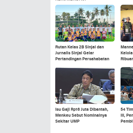
Rutan Kelas 2B Sinjai dan
Manne
Jurnalis Sinjai Gelar
Kelol
Pertandingan Persahabatan
Ribuan
Isu Gaji Rp16 Juta Dibantah,
54 Ti
Menkeu Sebut Nominalnya
III, P
Sekitar UMP
Pembin