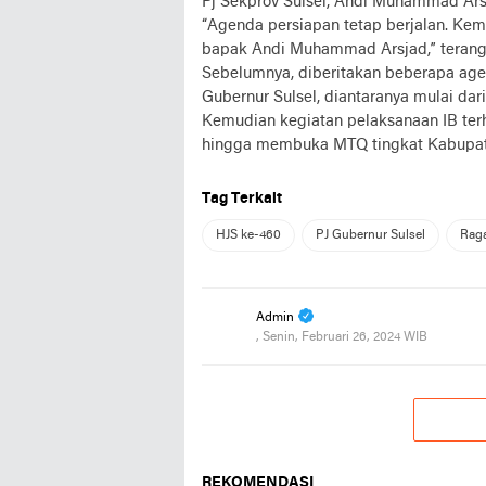
Pj Sekprov Sulsel, Andi Muhammad Ars
“Agenda persiapan tetap berjalan. Kemu
bapak Andi Muhammad Arsjad,” terang
Sebelumnya, diberitakan beberapa agen
Gubernur Sulsel, diantaranya mulai da
Kemudian kegiatan pelaksanaan IB ter
hingga membuka MTQ tingkat Kabupate
Tag Terkait
HJS ke-460
PJ Gubernur Sulsel
Rag
Admin
, Senin, Februari 26, 2024 WIB
REKOMENDASI