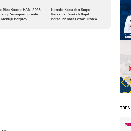
o Mini Soccer HANI 2026
Jurnalis Bone dan Sinjai
Ajang Persiapan Jurnalis
Bersama Pemkab Rajut
i Menuju Porprov
Persaudaraan Lewat Trofeo
Match HANI 2026
TREN
PE