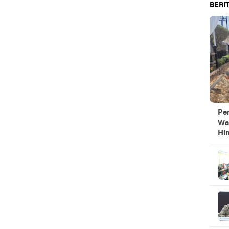
BERIT
Pe
Wa
Hi