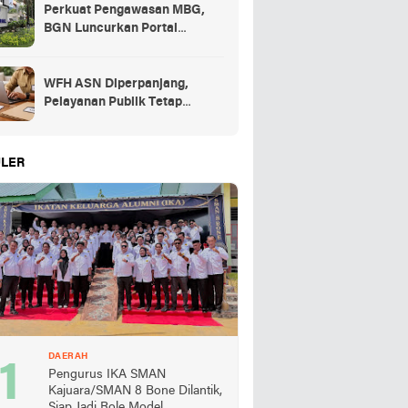
Perkuat Pengawasan MBG,
BGN Luncurkan Portal
Pengaduan bagi Mitra dan
SPPG
WFH ASN Diperpanjang,
Pelayanan Publik Tetap
Berjalan Penuh
LER
DAERAH
Pengurus IKA SMAN
Kajuara/SMAN 8 Bone Dilantik,
Siap Jadi Role Model