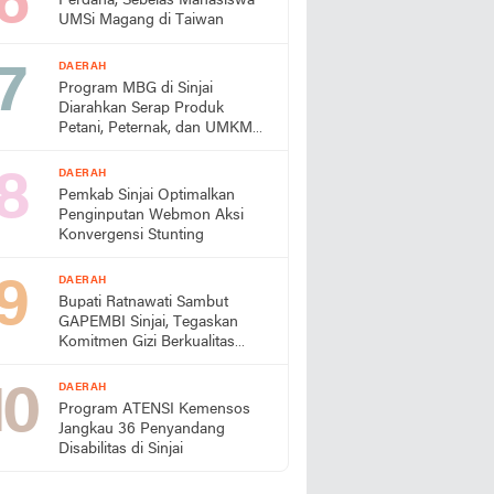
Perdana, Sebelas Mahasiswa
UMSi Magang di Taiwan
DAERAH
Program MBG di Sinjai
Diarahkan Serap Produk
Petani, Peternak, dan UMKM
Lokal
DAERAH
Pemkab Sinjai Optimalkan
Penginputan Webmon Aksi
Konvergensi Stunting
DAERAH
Bupati Ratnawati Sambut
GAPEMBI Sinjai, Tegaskan
Komitmen Gizi Berkualitas
untuk Generasi Emas
DAERAH
Program ATENSI Kemensos
Jangkau 36 Penyandang
Disabilitas di Sinjai