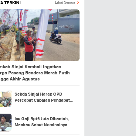
A TERKINI
Lihat Semua
mkab Sinjai Kembali Ingatkan
rga Pasang Bendera Merah Putih
ngga Akhir Agustus
Sekda Sinjai Harap OPD
Percepat Capaian Pendapatan
Daerah
Isu Gaji Rp16 Juta Dibantah,
Menkeu Sebut Nominalnya
Sekitar UMP