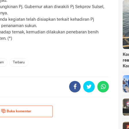
jad.
ngkinan Pj. Gubernur akan diwakili Pj Sekprov Sulsel,
nya.
da kegiatan telah disiapkan terkait kehadiran Pj
ri penanaman sukun.
hadap ternak, kemudian dilakukan penebaran benih
n. (*)
Ko
rea
am
Terbaru
Ko
Buka komentar