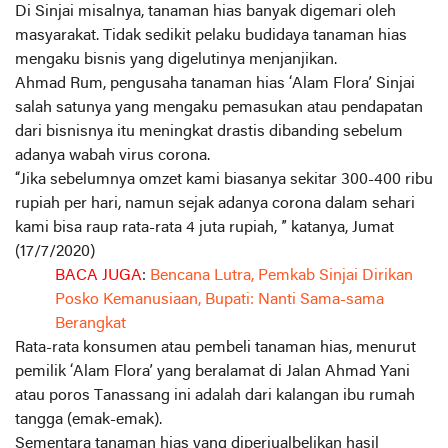
Di Sinjai misalnya, tanaman hias banyak digemari oleh
masyarakat. Tidak sedikit pelaku budidaya tanaman hias
mengaku bisnis yang digelutinya menjanjikan.
Ahmad Rum, pengusaha tanaman hias ‘Alam Flora’ Sinjai
salah satunya yang mengaku pemasukan atau pendapatan
dari bisnisnya itu meningkat drastis dibanding sebelum
adanya wabah virus corona.
“Jika sebelumnya omzet kami biasanya sekitar 300-400 ribu
rupiah per hari, namun sejak adanya corona dalam sehari
kami bisa raup rata-rata 4 juta rupiah, ” katanya, Jumat
(17/7/2020)
BACA JUGA
:
Bencana Lutra, Pemkab Sinjai Dirikan
Posko Kemanusiaan, Bupati: Nanti Sama-sama
Berangkat
Rata-rata konsumen atau pembeli tanaman hias, menurut
pemilik ‘Alam Flora’ yang beralamat di Jalan Ahmad Yani
atau poros Tanassang ini adalah dari kalangan ibu rumah
tangga (emak-emak).
Sementara tanaman hias yang diperjualbelikan hasil