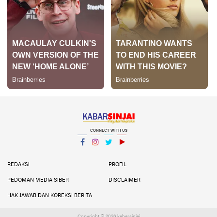
CONNECT WITH US
Facebook
Instagram
Twitter
YouTube
YouTube
REDAKSI
PROFIL
PEDOMAN MEDIA SIBER
DISCLAIMER
HAK JAWAB DAN KOREKSI BERITA
Copyright ©
2026 kabarsinjai