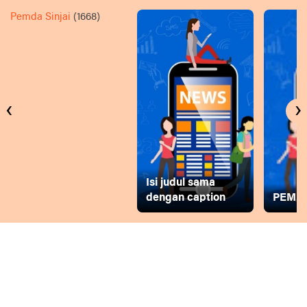
Pemda Sinjai
(1668)
‹
›
Isi judul sama
dengan caption
PEMD