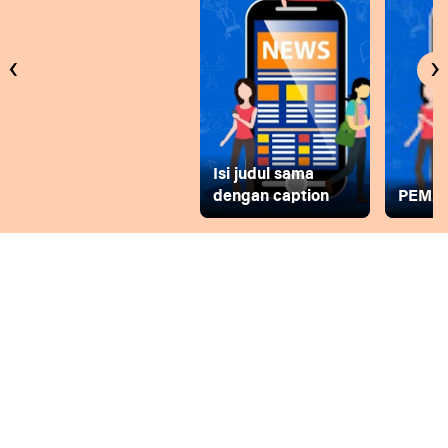
‹
›
Isi judul sama
dengan caption
PEMD