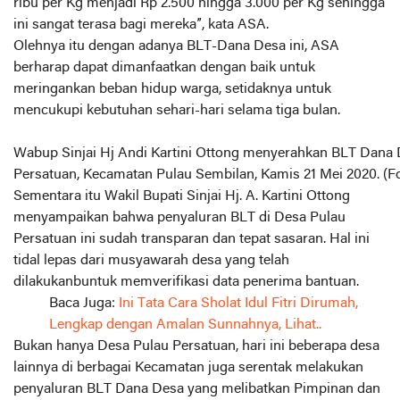
ribu per Kg menjadi Rp 2.500 hingga 3.000 per Kg sehingga
ini sangat terasa bagi mereka”, kata ASA.
Olehnya itu dengan adanya BLT-Dana Desa ini, ASA
berharap dapat dimanfaatkan dengan baik untuk
meringankan beban hidup warga, setidaknya untuk
mencukupi kebutuhan sehari-hari selama tiga bulan.
Wabup Sinjai Hj Andi Kartini Ottong menyerahkan BLT Dana 
Persatuan, Kecamatan Pulau Sembilan, Kamis 21 Mei 2020. (Fo
Sementara itu Wakil Bupati Sinjai Hj. A. Kartini Ottong
menyampaikan bahwa penyaluran BLT di Desa Pulau
Persatuan ini sudah transparan dan tepat sasaran. Hal ini
tidal lepas dari musyawarah desa yang telah
dilakukanbuntuk memverifikasi data penerima bantuan.
Baca Juga:
Ini Tata Cara Sholat Idul Fitri Dirumah,
Lengkap dengan Amalan Sunnahnya, Lihat..
Bukan hanya Desa Pulau Persatuan, hari ini beberapa desa
lainnya di berbagai Kecamatan juga serentak melakukan
penyaluran BLT Dana Desa yang melibatkan Pimpinan dan