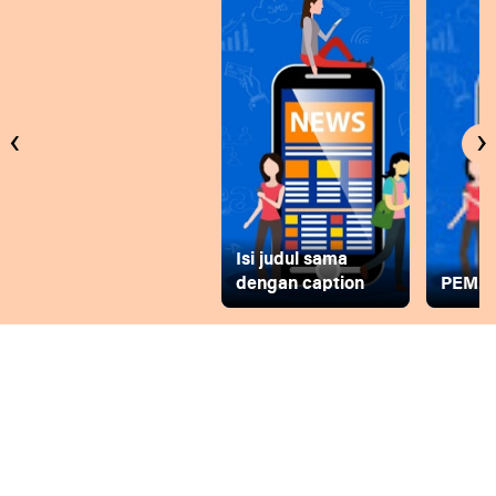
‹
›
Isi judul sama
dengan caption
PEMD