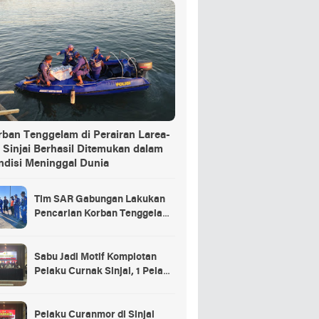
rban Tenggelam di Perairan Larea-
 Sinjai Berhasil Ditemukan dalam
ndisi Meninggal Dunia
Tim SAR Gabungan Lakukan
Pencarian Korban Tenggelam
di Pelabuhan Larea-Rea Sinjai
Sabu Jadi Motif Komplotan
Pelaku Curnak Sinjai, 1 Pelaku
dan Penadah Masih DPO
Pelaku Curanmor di Sinjai