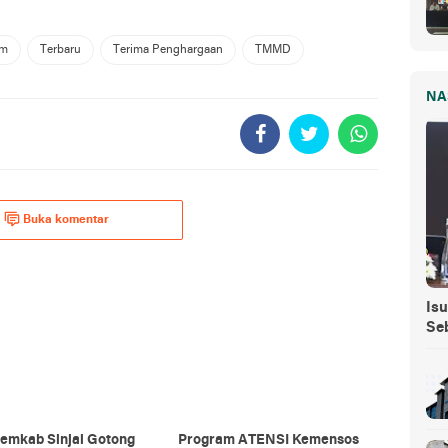
am
Terbaru
Terima Penghargaan
TMMD
NA
Buka komentar
Isu
Se
emkab Sinjai Gotong
Program ATENSI Kemensos