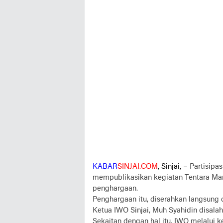
KABAR
SINJAI.COM
, Sinjai, –
Partisipa
mempublikasikan kegiatan Tentara M
penghargaan.
Penghargaan itu, diserahkan langsung o
Ketua IWO Sinjai, Muh Syahidin disalah
Sekaitan dengan hal itu, IWO melalui