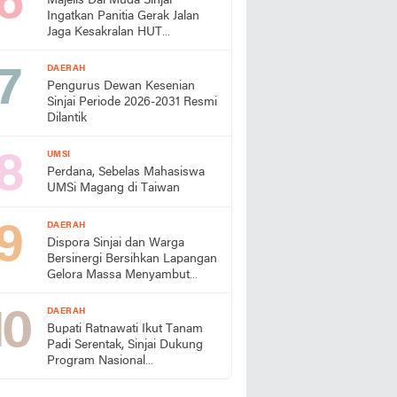
Majelis Dai Muda Sinjai
Ingatkan Panitia Gerak Jalan
Jaga Kesakralan HUT
Kemerdekaan
DAERAH
Pengurus Dewan Kesenian
Sinjai Periode 2026-2031 Resmi
Dilantik
UMSI
Perdana, Sebelas Mahasiswa
UMSi Magang di Taiwan
DAERAH
Dispora Sinjai dan Warga
Bersinergi Bersihkan Lapangan
Gelora Massa Menyambut
HUT RI
DAERAH
Bupati Ratnawati Ikut Tanam
Padi Serentak, Sinjai Dukung
Program Nasional
Swasembada Pangan