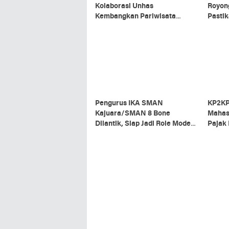
Kolaborasi Unhas
Royon
Kembangkan Pariwisata
Pastik
Berkelanjutan di Sinjai
Upaca
Pengurus IKA SMAN
KP2KP
Kajuara/SMAN 8 Bone
Mahas
Dilantik, Siap Jadi Role Model
Pajak
Almamater