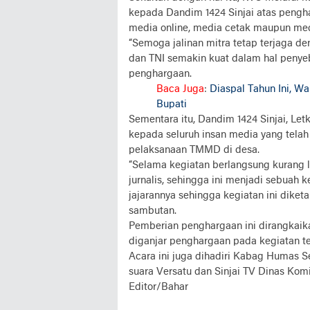
kepada Dandim 1424 Sinjai atas pengha
media online, media cetak maupun medi
“Semoga jalinan mitra tetap terjaga d
dan TNI semakin kuat dalam hal penye
penghargaan.
Baca Juga
:
Diaspal Tahun Ini, Wa
Bupati
Sementara itu, Dandim 1424 Sinjai, Let
kepada seluruh insan media yang telah
pelaksanaan TMMD di desa.
“Selama kegiatan berlangsung kurang l
jurnalis, sehingga ini menjadi sebuah 
jajarannya sehingga kegiatan ini dike
sambutan.
Pemberian penghargaan ini dirangkaika
diganjar penghargaan pada kegiatan te
Acara ini juga dihadiri Kabag Humas 
suara Versatu dan Sinjai TV Dinas Komi
Editor/Bahar