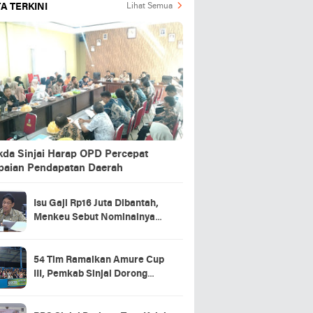
A TERKINI
Lihat Semua
kda Sinjai Harap OPD Percepat
paian Pendapatan Daerah
Isu Gaji Rp16 Juta Dibantah,
Menkeu Sebut Nominalnya
Sekitar UMP
54 Tim Ramaikan Amure Cup
III, Pemkab Sinjai Dorong
Pembinaan Atlet Futsal