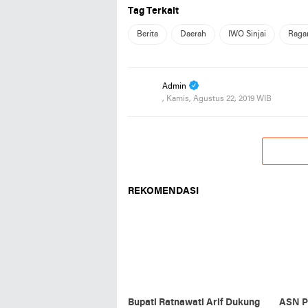
Tag Terkait
Berita
Daerah
IWO Sinjai
Rag
Admin
, Kamis, Agustus 22, 2019 WIB
REKOMENDASI
Bupati Ratnawati Arif Dukung
ASN P