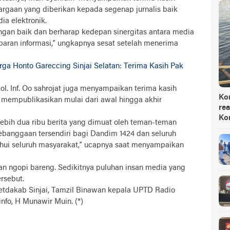
rgaan yang diberikan kepada segenap jurnalis baik
a elektronik.
engan baik dan berharap kedepan sinergitas antara media
baran informasi,” ungkapnya sesat setelah menerima
rga Honto Gareccing Sinjai Selatan: Terima Kasih Pak
kol. Inf. Oo sahrojat juga menyampaikan terima kasih
Ko
 mempublikasikan mulai dari awal hingga akhir
rea
Ko
ebih dua ribu berita yang dimuat oleh teman-teman
kebanggaan tersendiri bagi Dandim 1424 dan seluruh
tahui seluruh masyarakat,” ucapnya saat menyampaikan
n ngopi bareng. Sedikitnya puluhan insan media yang
rsebut.
Setdakab Sinjai, Tamzil Binawan kepala UPTD Radio
nfo, H Munawir Muin. (*)