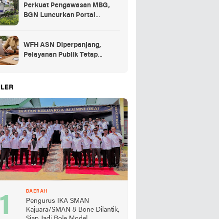
Perkuat Pengawasan MBG,
BGN Luncurkan Portal
Pengaduan bagi Mitra dan
SPPG
WFH ASN Diperpanjang,
Pelayanan Publik Tetap
Berjalan Penuh
LER
DAERAH
Pengurus IKA SMAN
Kajuara/SMAN 8 Bone Dilantik,
Siap Jadi Role Model