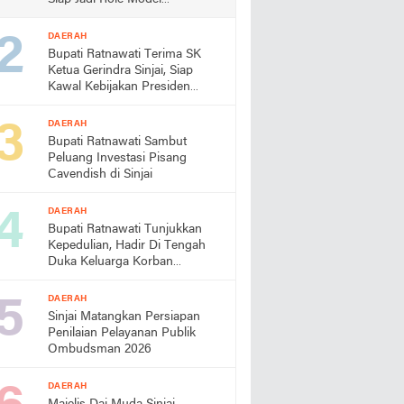
Almamater
DAERAH
Bupati Ratnawati Terima SK
Ketua Gerindra Sinjai, Siap
Kawal Kebijakan Presiden
Prabowo
DAERAH
Bupati Ratnawati Sambut
Peluang Investasi Pisang
Cavendish di Sinjai
DAERAH
Bupati Ratnawati Tunjukkan
Kepedulian, Hadir Di Tengah
Duka Keluarga Korban
Pengeroyokan di Morowali
DAERAH
Sinjai Matangkan Persiapan
Penilaian Pelayanan Publik
Ombudsman 2026
DAERAH