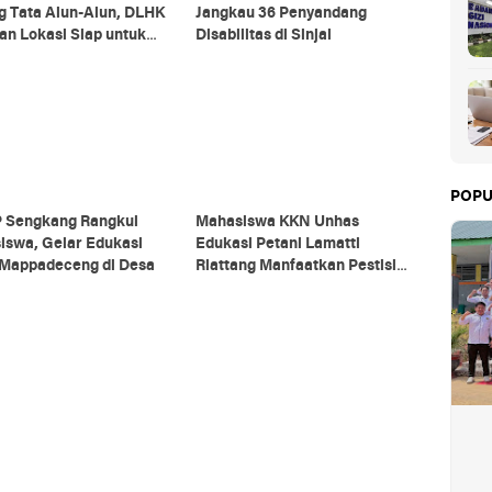
g Tata Alun-Alun, DLHK
Jangkau 36 Penyandang
an Lokasi Siap untuk
Disabilitas di Sinjai
ra HUT RI
POPU
 Sengkang Rangkul
Mahasiswa KKN Unhas
iswa, Gelar Edukasi
Edukasi Petani Lamatti
 Mappadeceng di Desa
Riattang Manfaatkan Pestisida
Nabati dari Bahan Alami