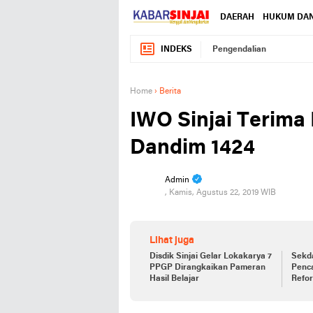
DAERAH
HUKUM DAN
INDEKS
Pengendalian
Home
›
Berita
IWO Sinjai Terim
Dandim 1424
Admin
, Kamis, Agustus 22, 2019 WIB
Lihat juga
Disdik Sinjai Gelar Lokakarya 7
Sekda
PPGP Dirangkaikan Pameran
Penc
Hasil Belajar
Refor