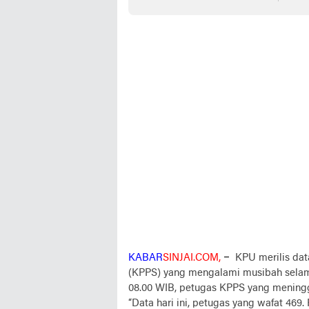
Daftar
Vitam
KABAR
SINJAI.COM,
–
KPU merilis da
(KPPS) yang mengalami musibah selama
08.00 WIB, petugas KPPS yang meningg
“Data hari ini, petugas yang wafat 469.