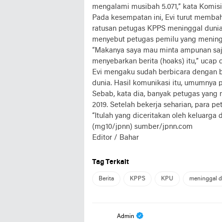
mengalami musibah 5.071,” kata Komisio
Pada kesempatan ini, Evi turut membah
ratusan petugas KPPS meninggal dunia
menyebut petugas pemilu yang meningg
“Makanya saya mau minta ampunan saj
menyebarkan berita (hoaks) itu,” ucap d
Evi mengaku sudah berbicara dengan 
dunia. Hasil komunikasi itu, umumnya 
Sebab, kata dia, banyak petugas yang 
2019. Setelah bekerja seharian, para p
“Itulah yang diceritakan oleh keluarga 
(mg10/jpnn)
sumber/jpnn.com
Editor / Bahar
Tag Terkait
Berita
KPPS
KPU
meninggal d
Admin