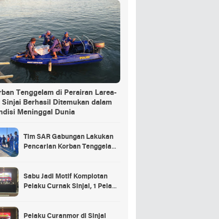
rban Tenggelam di Perairan Larea-
 Sinjai Berhasil Ditemukan dalam
ndisi Meninggal Dunia
Tim SAR Gabungan Lakukan
Pencarian Korban Tenggelam
di Pelabuhan Larea-Rea Sinjai
Sabu Jadi Motif Komplotan
Pelaku Curnak Sinjai, 1 Pelaku
dan Penadah Masih DPO
Pelaku Curanmor di Sinjai