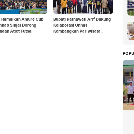
m Ramaikan Amure Cup
Bupati Ratnawati Arif Dukung
emkab Sinjai Dorong
Kolaborasi Unhas
aan Atlet Futsal
Kembangkan Pariwisata
Berkelanjutan di Sinjai
POPU