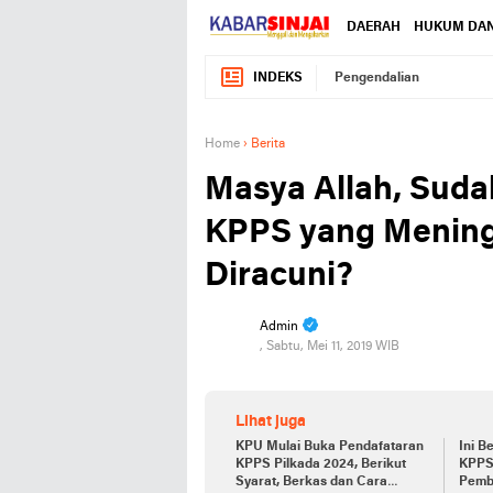
DAERAH
HUKUM DAN
INDEKS
Pengendalian
Home
›
Berita
Masya Allah, Suda
KPPS yang Mening
Diracuni?
Admin
, Sabtu, Mei 11, 2019 WIB
Lihat juga
KPU Mulai Buka Pendafataran
Ini B
KPPS Pilkada 2024, Berikut
KPPS
Syarat, Berkas dan Cara
Pembe