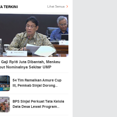
A TERKINI
Lihat Semua
 Gaji Rp16 Juta Dibantah, Menkeu
but Nominalnya Sekitar UMP
54 Tim Ramaikan Amure Cup
III, Pemkab Sinjai Dorong
Pembinaan Atlet Futsal
BPS Sinjai Perkuat Tata Kelola
Data Desa Lewat Program
Desa Cantik