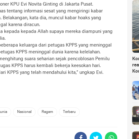
ner KPU Evi Novita Ginting di Jakarta Pusat.
as tentang informasi sesat yang mengiringi kabar
. Belakangan, kata dia, muncul kabar hoaks yang
al karena diracun.
a kepada kepada Allah supaya mereka diampuni yang
ia.
beberapa keluarga dari petugas KPPS yang meninggal
petugas KPPS meninggal dunia karena kelelahan.
menghitung suara seharian sejak pencoblosan Pemilu
Ko
rea
etugas KPPS harus kembali bekerja keesokan hari.
Ko
dari KPPS yang telah mendahului kita,” ungkap Evi.
unia
Nasional
Ragam
Terbaru