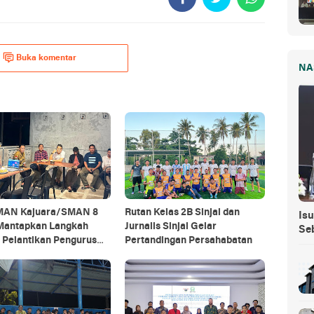
Buka komentar
NA
MAN Kajuara/SMAN 8
Rutan Kelas 2B Sinjai dan
Isu
Mantapkan Langkah
Jurnalis Sinjai Gelar
Se
 Pelantikan Pengurus
Pertandingan Persahabatan