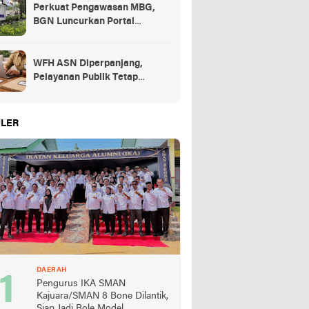
Perkuat Pengawasan MBG,
BGN Luncurkan Portal
Pengaduan bagi Mitra dan
SPPG
WFH ASN Diperpanjang,
Pelayanan Publik Tetap
Berjalan Penuh
LER
DAERAH
Pengurus IKA SMAN
Kajuara/SMAN 8 Bone Dilantik,
Siap Jadi Role Model