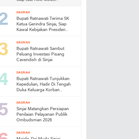
Almamater
DAERAH
Bupati Ratnawati Terima SK
Ketua Gerindra Sinjai, Siap
Kawal Kebijakan Presiden
Prabowo
DAERAH
Bupati Ratnawati Sambut
Peluang Investasi Pisang
Cavendish di Sinjai
DAERAH
Bupati Ratnawati Tunjukkan
Kepedulian, Hadir Di Tengah
Duka Keluarga Korban
Pengeroyokan di Morowali
DAERAH
Sinjai Matangkan Persiapan
Penilaian Pelayanan Publik
Ombudsman 2026
DAERAH