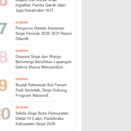
Majelis Dai Muda Sinjai
Ingatkan Panitia Gerak Jalan
Jaga Kesakralan HUT
Kemerdekaan
DAERAH
Pengurus Dewan Kesenian
Sinjai Periode 2026-2031 Resmi
Dilantik
DAERAH
Dispora Sinjai dan Warga
Bersinergi Bersihkan Lapangan
Gelora Massa Menyambut
HUT RI
DAERAH
Bupati Ratnawati Ikut Tanam
Padi Serentak, Sinjai Dukung
Program Nasional
Swasembada Pangan
DAERAH
Sekda Sinjai Buka Pemusatan
Diklat 70 Calon Paskibraka
Kabupaten Sinjai 2026