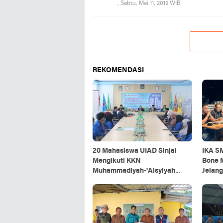
, Sabtu, Mei 11, 2019 WIB
REKOMENDASI
20 Mahasiswa UIAD Sinjai
IKA S
Mengikuti KKN
Bone 
Muhammadiyah-'Aisyiyah
Jelang
2026
Baru