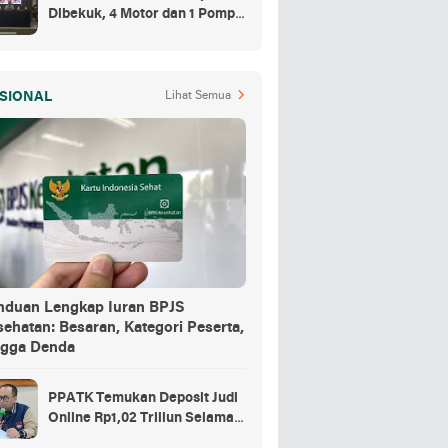
Dibekuk, 4 Motor dan 1 Pompa
Air Jadi Barang Buktinya
SIONAL
Lihat Semua
nduan Lengkap Iuran BPJS
ehatan: Besaran, Kategori Peserta,
ngga Denda
PPATK Temukan Deposit Judi
Online Rp1,02 Triliun Selama
Momentum Piala Dunia 2026