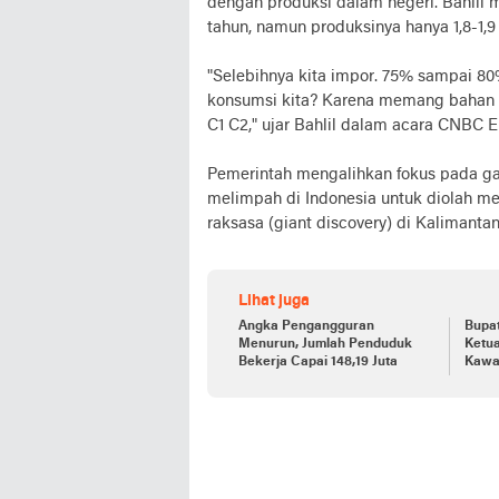
dengan produksi dalam negeri. Bahlil 
tahun, namun produksinya hanya 1,8-1,9
"Selebihnya kita impor. 75% sampai 80
konsumsi kita? Karena memang bahan ba
C1 C2," ujar Bahlil dalam acara CNBC E
Pemerintah mengalihkan fokus pada ga
melimpah di Indonesia untuk diolah m
raksasa (giant discovery) di Kalimantan
Lihat juga
Angka Pengangguran
Bupat
Menurun, Jumlah Penduduk
Ketua
Bekerja Capai 148,19 Juta
Kawal
Prab