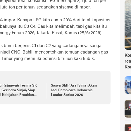
menyebut total konsumsi LPG mencapai 8,5 juta ton per
 juta ton per tahun, sedangkan sisanya diimpor.
% impor. Kenapa LPG kita cuma 20% dari total kapasitas
kunya itu C3 C4. Gas kita melimpah, tapi gas kita itu
nergy Forum 2026, Jakarta Pusat, Kamis (25/6/2026).
s bumi berjenis C1 dan C2 yang cadangannya sangat
enjadi CNG. Bahlil mencontohkan temuan cadangan gas
Ko
 Timur yang memiliki potensi 5 triliun kaki kubik.
rea
Ko
i Ratnawati Terima SK
Siswa SMP Asal Sinjai Akan
 Gerindra Sinjai, Siap
Jadi Pembicara Indonesia
 Kebijakan Presiden
Leader Series 2026
owo