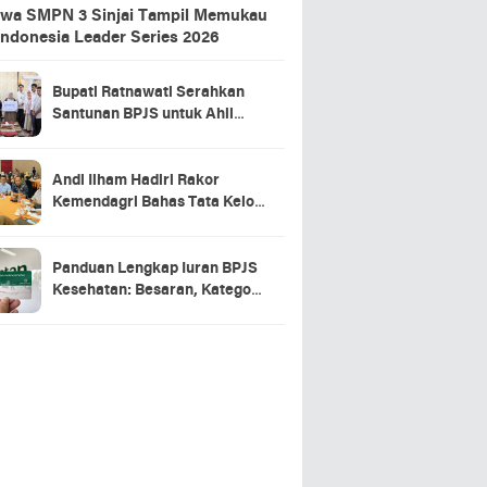
swa SMPN 3 Sinjai Tampil Memukau
Indonesia Leader Series 2026
Bupati Ratnawati Serahkan
Santunan BPJS untuk Ahli
Waris Pekerja Asal Sinjai yang
Meninggal di Morowali
Andi Ilham Hadiri Rakor
Kemendagri Bahas Tata Kelola
BUMD Air Minum
Panduan Lengkap Iuran BPJS
Kesehatan: Besaran, Kategori
Peserta, hingga Denda