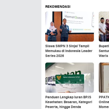
REKOMENDASI
Siswa SMPN 3 Sinjai Tampil
Bupat
Memukau di Indonesia Leader
Santun
Series 2026
Waris 
Mening
Panduan Lengkap Iuran BPJS
PPATK
Kesehatan: Besaran, Kategori
Online
Peserta, hingga Denda
Momen