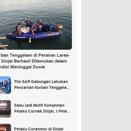
rban Tenggelam di Perairan Larea-
 Sinjai Berhasil Ditemukan dalam
ndisi Meninggal Dunia
Tim SAR Gabungan Lakukan
Pencarian Korban Tenggelam
di Pelabuhan Larea-Rea Sinjai
Sabu Jadi Motif Komplotan
Pelaku Curnak Sinjai, 1 Pelaku
dan Penadah Masih DPO
Pelaku Curanmor di Sinjai