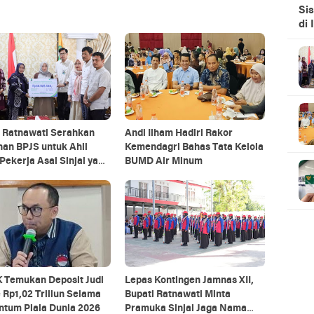
Si
di 
i Ratnawati Serahkan
Andi Ilham Hadiri Rakor
an BPJS untuk Ahli
Kemendagri Bahas Tata Kelola
Pekerja Asal Sinjai yang
BUMD Air Minum
gal di Morowali
 Temukan Deposit Judi
Lepas Kontingen Jamnas XII,
 Rp1,02 Triliun Selama
Bupati Ratnawati Minta
tum Piala Dunia 2026
Pramuka Sinjai Jaga Nama