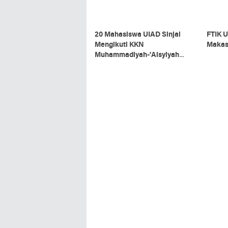
20 Mahasiswa UIAD Sinjai
FTIK U
Mengikuti KKN
Makass
Muhammadiyah-'Aisyiyah
2026