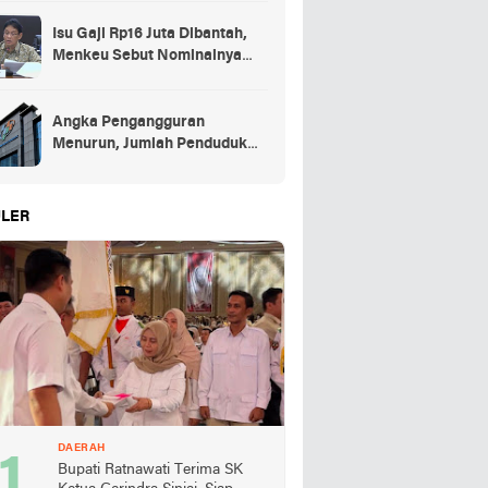
Isu Gaji Rp16 Juta Dibantah,
Menkeu Sebut Nominalnya
Sekitar UMP
Angka Pengangguran
Menurun, Jumlah Penduduk
Bekerja Capai 148,19 Juta
LER
DAERAH
Bupati Ratnawati Terima SK