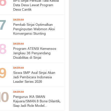
BPS Sinjai Perkuat Tata Kelola
Data Desa Lewat Program
Desa Cantik
DAERAH
Pemkab Sinjai Optimalkan
Penginputan Webmon Aksi
Konvergensi Stunting
DAERAH
Program ATENSI Kemensos
Jangkau 36 Penyandang
Disabilitas di Sinjai
DAERAH
Siswa SMP Asal Sinjai Akan
Jadi Pembicara Indonesia
Leader Series 2026
DAERAH
Pengurus IKA SMAN
Kajuara/SMAN 8 Bone Dilantik,
Siap Jadi Role Model
Almamater