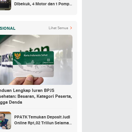
Dibekuk, 4 Motor dan 1 Pompa
Air Jadi Barang Buktinya
SIONAL
Lihat Semua
nduan Lengkap Iuran BPJS
ehatan: Besaran, Kategori Peserta,
ngga Denda
PPATK Temukan Deposit Judi
Online Rp1,02 Triliun Selama
Momentum Piala Dunia 2026