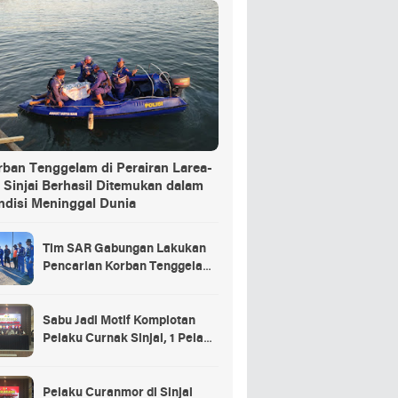
rban Tenggelam di Perairan Larea-
 Sinjai Berhasil Ditemukan dalam
ndisi Meninggal Dunia
Tim SAR Gabungan Lakukan
Pencarian Korban Tenggelam
di Pelabuhan Larea-Rea Sinjai
Sabu Jadi Motif Komplotan
Pelaku Curnak Sinjai, 1 Pelaku
dan Penadah Masih DPO
Pelaku Curanmor di Sinjai