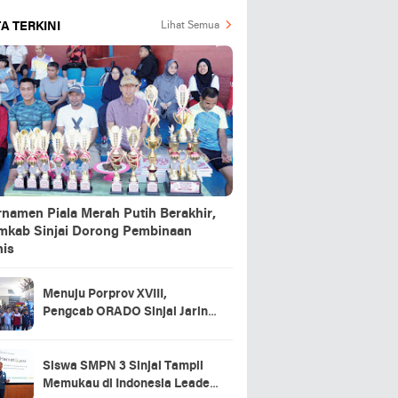
A TERKINI
Lihat Semua
rnamen Piala Merah Putih Berakhir,
mkab Sinjai Dorong Pembinaan
nis
Menuju Porprov XVIII,
Pengcab ORADO Sinjai Jaring
Atlet Lewat Turnamen Domino
2026
Siswa SMPN 3 Sinjai Tampil
Memukau di Indonesia Leader