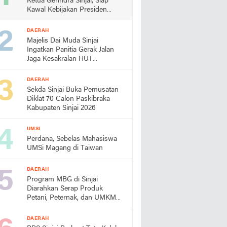
Ketua Gerindra Sinjai, Siap
Kawal Kebijakan Presiden
Prabowo
DAERAH
Majelis Dai Muda Sinjai
Ingatkan Panitia Gerak Jalan
Jaga Kesakralan HUT
Kemerdekaan
DAERAH
Sekda Sinjai Buka Pemusatan
Diklat 70 Calon Paskibraka
Kabupaten Sinjai 2026
UMSI
Perdana, Sebelas Mahasiswa
UMSi Magang di Taiwan
DAERAH
Program MBG di Sinjai
Diarahkan Serap Produk
Petani, Peternak, dan UMKM
Lokal
DAERAH