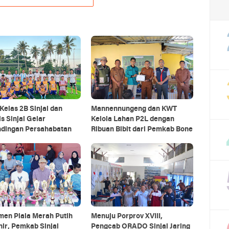
Kelas 2B Sinjai dan
Mannennungeng dan KWT
is Sinjai Gelar
Kelola Lahan P2L dengan
ndingan Persahabatan
Ribuan Bibit dari Pemkab Bone
men Piala Merah Putih
Menuju Porprov XVIII,
ir, Pemkab Sinjai
Pengcab ORADO Sinjai Jaring