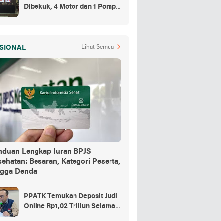
Dibekuk, 4 Motor dan 1 Pompa
Air Jadi Barang Buktinya
SIONAL
Lihat Semua
nduan Lengkap Iuran BPJS
ehatan: Besaran, Kategori Peserta,
ngga Denda
PPATK Temukan Deposit Judi
Online Rp1,02 Triliun Selama
Momentum Piala Dunia 2026