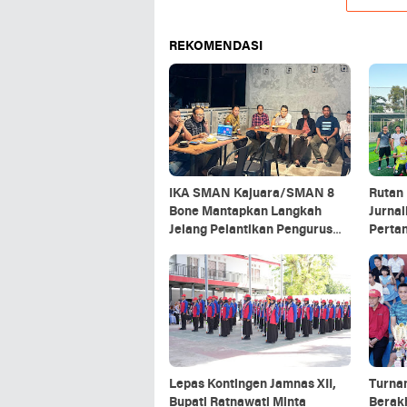
REKOMENDASI
IKA SMAN Kajuara/SMAN 8
Rutan 
Bone Mantapkan Langkah
Jurnal
Jelang Pelantikan Pengurus
Perta
Baru
Lepas Kontingen Jamnas XII,
Turna
Bupati Ratnawati Minta
Berakh