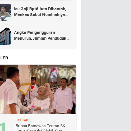
Isu Gaji Rp16 Juta Dibantah,
Menkeu Sebut Nominalnya
Sekitar UMP
Angka Pengangguran
Menurun, Jumlah Penduduk
Bekerja Capai 148,19 Juta
LER
DAERAH
Bupati Ratnawati Terima SK