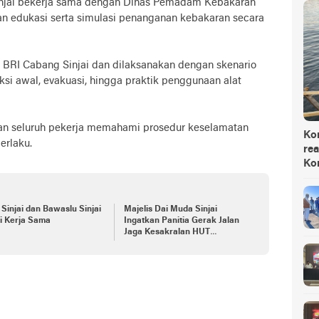
njai bekerja sama dengan Dinas Pemadam Kebakaran
an edukasi serta simulasi penanganan kebakaran secara
ja BRI Cabang Sinjai dan dilaksanakan dengan skenario
si awal, evakuasi, hingga praktik penggunaan alat
kan seluruh pekerja memahami prosedur keselamatan
Ko
erlaku.
rea
Ko
Sinjai dan Bawaslu Sinjai
Majelis Dai Muda Sinjai
i Kerja Sama
Ingatkan Panitia Gerak Jalan
Jaga Kesakralan HUT
Kemerdekaan