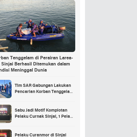
rban Tenggelam di Perairan Larea-
 Sinjai Berhasil Ditemukan dalam
ndisi Meninggal Dunia
Tim SAR Gabungan Lakukan
Pencarian Korban Tenggelam
di Pelabuhan Larea-Rea Sinjai
Sabu Jadi Motif Komplotan
Pelaku Curnak Sinjai, 1 Pelaku
dan Penadah Masih DPO
Pelaku Curanmor di Sinjai