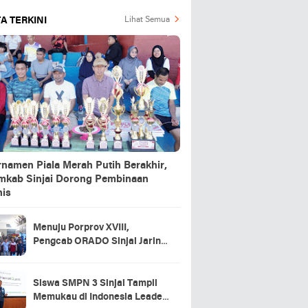
A TERKINI
Lihat Semua
rnamen Piala Merah Putih Berakhir,
mkab Sinjai Dorong Pembinaan
nis
Menuju Porprov XVIII,
Pengcab ORADO Sinjai Jaring
Atlet Lewat Turnamen Domino
2026
Siswa SMPN 3 Sinjai Tampil
Memukau di Indonesia Leader