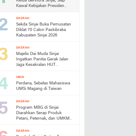
Ketua Gerindra Sinjai, Siap
Kawal Kebijakan Presiden
Prabowo
DAERAH
Sekda Sinjai Buka Pemusatan
Diklat 70 Calon Paskibraka
Kabupaten Sinjai 2026
DAERAH
Majelis Dai Muda Sinjai
Ingatkan Panitia Gerak Jalan
Jaga Kesakralan HUT
Kemerdekaan
UMSI
Perdana, Sebelas Mahasiswa
UMSi Magang di Taiwan
DAERAH
Program MBG di Sinjai
Diarahkan Serap Produk
Petani, Peternak, dan UMKM
Lokal
DAERAH