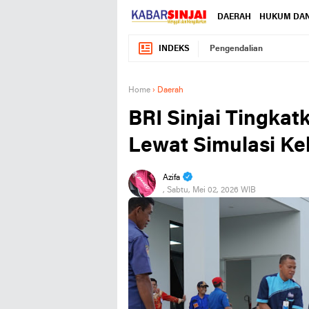
DAERAH
HUKUM DAN
INDEKS
Pengendalian
Home
›
Daerah
BRI Sinjai Tingka
Lewat Simulasi K
Azifa
, Sabtu, Mei 02, 2026 WIB