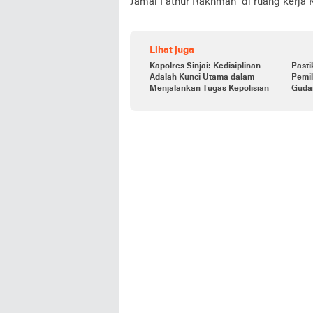
Jamal Fathur Rakhman di ruang kerja K
Lihat juga
Kapolres Sinjai: Kedisiplinan
Pasti
Adalah Kunci Utama dalam
Pemil
Menjalankan Tugas Kepolisian
Guda