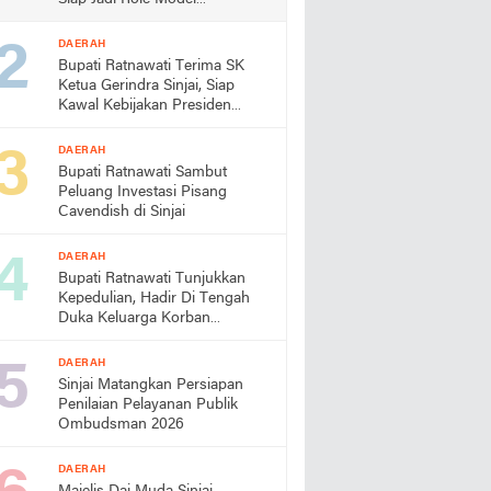
Almamater
DAERAH
Bupati Ratnawati Terima SK
Ketua Gerindra Sinjai, Siap
Kawal Kebijakan Presiden
Prabowo
DAERAH
Bupati Ratnawati Sambut
Peluang Investasi Pisang
Cavendish di Sinjai
DAERAH
Bupati Ratnawati Tunjukkan
Kepedulian, Hadir Di Tengah
Duka Keluarga Korban
Pengeroyokan di Morowali
DAERAH
Sinjai Matangkan Persiapan
Penilaian Pelayanan Publik
Ombudsman 2026
DAERAH