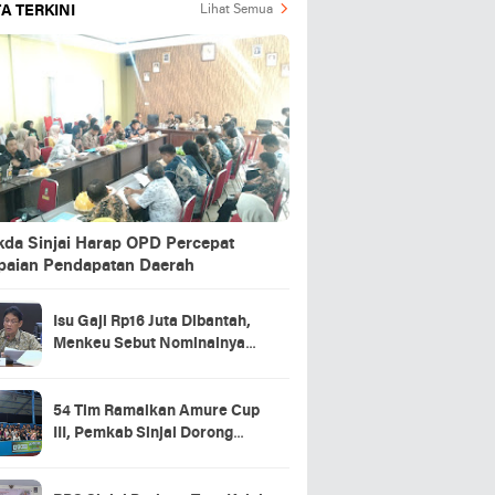
A TERKINI
Lihat Semua
kda Sinjai Harap OPD Percepat
paian Pendapatan Daerah
Isu Gaji Rp16 Juta Dibantah,
Menkeu Sebut Nominalnya
Sekitar UMP
54 Tim Ramaikan Amure Cup
III, Pemkab Sinjai Dorong
Pembinaan Atlet Futsal