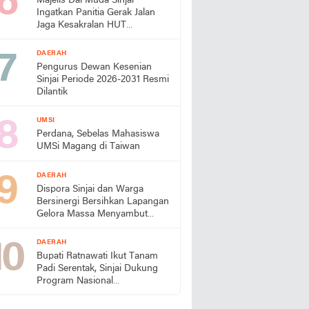
Majelis Dai Muda Sinjai
Ingatkan Panitia Gerak Jalan
Jaga Kesakralan HUT
Kemerdekaan
DAERAH
Pengurus Dewan Kesenian
Sinjai Periode 2026-2031 Resmi
Dilantik
UMSI
Perdana, Sebelas Mahasiswa
UMSi Magang di Taiwan
DAERAH
Dispora Sinjai dan Warga
Bersinergi Bersihkan Lapangan
Gelora Massa Menyambut
HUT RI
DAERAH
Bupati Ratnawati Ikut Tanam
Padi Serentak, Sinjai Dukung
Program Nasional
Swasembada Pangan