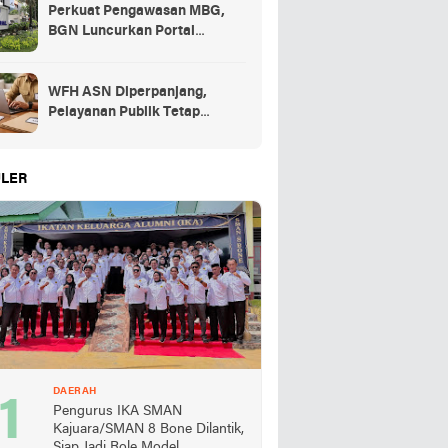
Perkuat Pengawasan MBG,
BGN Luncurkan Portal
Pengaduan bagi Mitra dan
SPPG
WFH ASN Diperpanjang,
Pelayanan Publik Tetap
Berjalan Penuh
LER
DAERAH
Pengurus IKA SMAN
Kajuara/SMAN 8 Bone Dilantik,
Siap Jadi Role Model