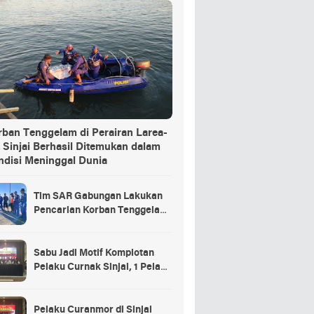
rban Tenggelam di Perairan Larea-
 Sinjai Berhasil Ditemukan dalam
ndisi Meninggal Dunia
Tim SAR Gabungan Lakukan
Pencarian Korban Tenggelam
di Pelabuhan Larea-Rea Sinjai
Sabu Jadi Motif Komplotan
Pelaku Curnak Sinjai, 1 Pelaku
dan Penadah Masih DPO
Pelaku Curanmor di Sinjai