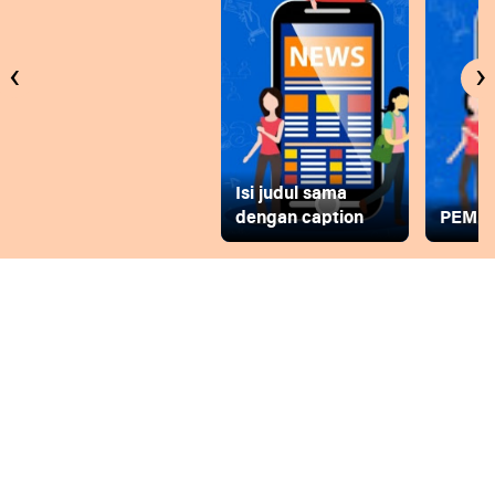
‹
›
Isi judul sama
dengan caption
PEMD