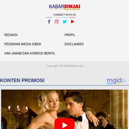
CONNECT WITH US
Facebook
Instagram
Twitter
YouTube
YouTube
REDAKSI
PROFIL
PEDOMAN MEDIA SIBER
DISCLAIMER
HAK JAWAB DAN KOREKSI BERITA
Copyright ©
2026 kabarsinjai