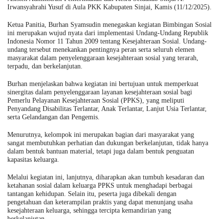
Irwansyahrahi Yusuf di Aula PKK Kabupaten Sinjai, Kamis (11/12/2025).
Ketua Panitia, Burhan Syamsudin menegaskan kegiatan Bimbingan Sosial
ini merupakan wujud nyata dari implementasi Undang-Undang Republik
Indonesia Nomor 11 Tahun 2009 tentang Kesejahteraan Sosial. Undang-
undang tersebut menekankan pentingnya peran serta seluruh elemen
masyarakat dalam penyelenggaraan kesejahteraan sosial yang terarah,
terpadu, dan berkelanjutan.
Burhan menjelaskan bahwa kegiatan ini bertujuan untuk memperkuat
sinergitas dalam penyelenggaraan layanan kesejahteraan sosial bagi
Pemerlu Pelayanan Kesejahteraan Sosial (PPKS), yang meliputi
Penyandang Disabilitas Terlantar, Anak Terlantar, Lanjut Usia Terlantar,
serta Gelandangan dan Pengemis.
Menurutnya, kelompok ini merupakan bagian dari masyarakat yang
sangat membutuhkan perhatian dan dukungan berkelanjutan, tidak hanya
dalam bentuk bantuan material, tetapi juga dalam bentuk penguatan
kapasitas keluarga.
Melalui kegiatan ini, lanjutnya, diharapkan akan tumbuh kesadaran dan
ketahanan sosial dalam keluarga PPKS untuk menghadapi berbagai
tantangan kehidupan. Selain itu, peserta juga dibekali dengan
pengetahuan dan keterampilan praktis yang dapat menunjang usaha
kesejahteraan keluarga, sehingga tercipta kemandirian yang
berkelanjutan.