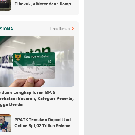
Dibekuk, 4 Motor dan 1 Pompa
Air Jadi Barang Buktinya
SIONAL
Lihat Semua
nduan Lengkap Iuran BPJS
ehatan: Besaran, Kategori Peserta,
ngga Denda
PPATK Temukan Deposit Judi
Online Rp1,02 Triliun Selama
Momentum Piala Dunia 2026