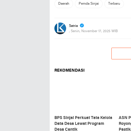
Daerah
Pemda Sinjai
Terbaru
Satria
, Senin, November 17, 2025 WIB
REKOMENDASI
BPS Sinjai Perkuat Tata Kelola
ASN P
Data Desa Lewat Program
Royon
Desa Cantik
Pastik