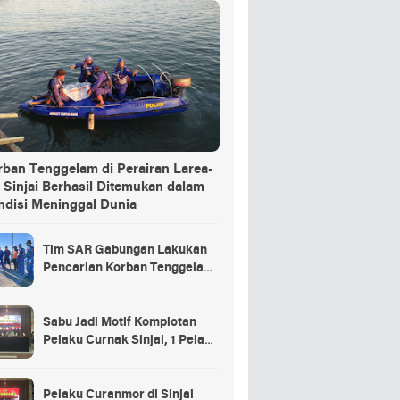
rban Tenggelam di Perairan Larea-
 Sinjai Berhasil Ditemukan dalam
ndisi Meninggal Dunia
Tim SAR Gabungan Lakukan
Pencarian Korban Tenggelam
di Pelabuhan Larea-Rea Sinjai
Sabu Jadi Motif Komplotan
Pelaku Curnak Sinjai, 1 Pelaku
dan Penadah Masih DPO
Pelaku Curanmor di Sinjai