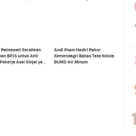
ra HUT RI
i Ratnawati Serahkan
Andi Ilham Hadiri Rakor
an BPJS untuk Ahli
Kemendagri Bahas Tata Kelola
Pekerja Asal Sinjai yang
BUMD Air Minum
gal di Morowali