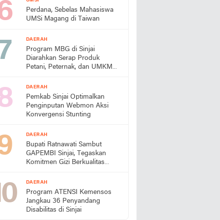
UMSI
Perdana, Sebelas Mahasiswa
UMSi Magang di Taiwan
DAERAH
Program MBG di Sinjai
Diarahkan Serap Produk
Petani, Peternak, dan UMKM
Lokal
DAERAH
Pemkab Sinjai Optimalkan
Penginputan Webmon Aksi
Konvergensi Stunting
DAERAH
Bupati Ratnawati Sambut
GAPEMBI Sinjai, Tegaskan
Komitmen Gizi Berkualitas
untuk Generasi Emas
DAERAH
Program ATENSI Kemensos
Jangkau 36 Penyandang
Disabilitas di Sinjai