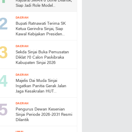
Kajuara/SMAN 8 Bone Dilantik,
Siap Jadi Role Model
Almamater
DAERAH
Bupati Ratnawati Terima SK
Ketua Gerindra Sinjai, Siap
Kawal Kebijakan Presiden
Prabowo
DAERAH
Sekda Sinjai Buka Pemusatan
Diklat 70 Calon Paskibraka
Kabupaten Sinjai 2026
DAERAH
Majelis Dai Muda Sinjai
Ingatkan Panitia Gerak Jalan
Jaga Kesakralan HUT
Kemerdekaan
DAERAH
Pengurus Dewan Kesenian
Sinjai Periode 2026-2031 Resmi
Dilantik