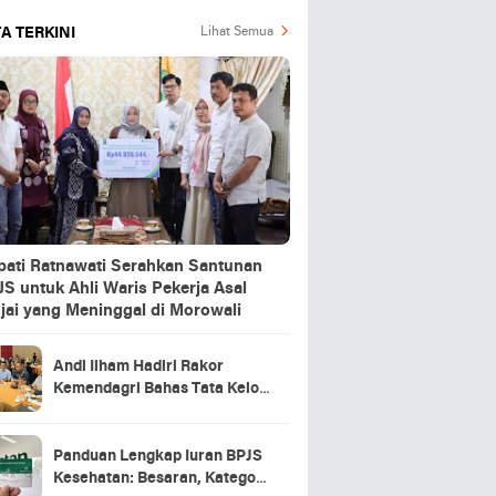
A TERKINI
Lihat Semua
pati Ratnawati Serahkan Santunan
S untuk Ahli Waris Pekerja Asal
jai yang Meninggal di Morowali
Andi Ilham Hadiri Rakor
Kemendagri Bahas Tata Kelola
BUMD Air Minum
Panduan Lengkap Iuran BPJS
Kesehatan: Besaran, Kategori