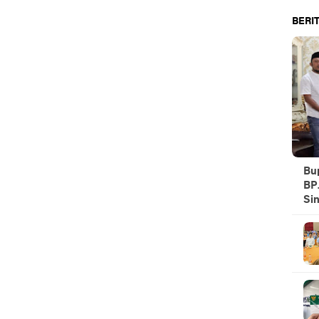
BERIT
Bu
BPJ
Sin