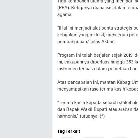
Tiga komponen utama yang menjadi indik
(PPA). Ketiganya dianalisis dalam empa
agama.
“IHaI ini menjadi alat bantu strategi
kebijakan yang inklusif, mencegah pote
pembangunan,” jelas Akbar.
Program ini telah berjalan sejak 2019
ini, cakupannya diperluas hingga 353 k
instrumen terluas dalam pemetaan harm
Atas pencapaian ini, mantan Kabag Um
menyampaikan rasa terima kasih kepada
“Terima kasih kepada seluruh stakehold
dan Bapak Wakil Bupati atas arahan 
harmonis,” tutupnya. (*)
Tag Terkait