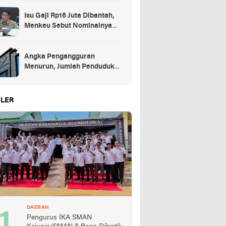
Isu Gaji Rp16 Juta Dibantah,
Menkeu Sebut Nominalnya
Sekitar UMP
Angka Pengangguran
Menurun, Jumlah Penduduk
Bekerja Capai 148,19 Juta
LER
DAERAH
Pengurus IKA SMAN