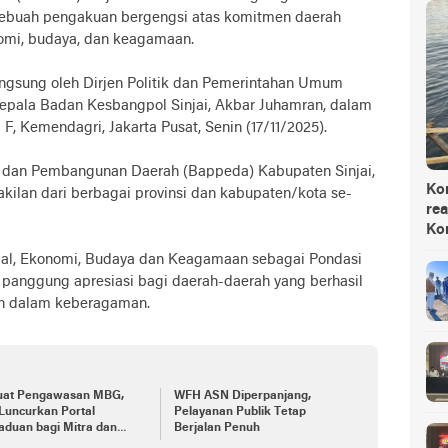
 sebuah pengakuan bergengsi atas komitmen daerah
omi, budaya, dan keagamaan.
angsung oleh Dirjen Politik dan Pemerintahan Umum
Kepala Badan Kesbangpol Sinjai, Akbar Juhamran, dalam
F, Kemendagri, Jakarta Pusat, Senin (17/11/2025).
n dan Pembangunan Daerah (Bappeda) Kabupaten Sinjai,
Ko
kilan dari berbagai provinsi dan kabupaten/kota se-
rea
Ko
al, Ekonomi, Budaya dan Keagamaan sebagai Pondasi
i panggung apresiasi bagi daerah-daerah yang berhasil
n dalam keberagaman.
uat Pengawasan MBG,
WFH ASN Diperpanjang,
Luncurkan Portal
Pelayanan Publik Tetap
aduan bagi Mitra dan
Berjalan Penuh
G