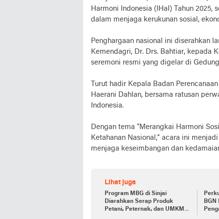
Harmoni Indonesia (IHaI) Tahun 2025,
dalam menjaga kerukunan sosial, ekon
Penghargaan nasional ini diserahkan l
Kemendagri, Dr. Drs. Bahtiar, kepada 
seremoni resmi yang digelar di Gedung 
Turut hadir Kepala Badan Perencanaa
Haerani Dahlan, bersama ratusan perwa
Indonesia.
Dengan tema “Merangkai Harmoni Sosi
Ketahanan Nasional,” acara ini menjad
menjaga keseimbangan dan kedamaia
Lihat juga
Program MBG di Sinjai
Perk
Diarahkan Serap Produk
BGN 
Petani, Peternak, dan UMKM
Peng
Lokal
SPP