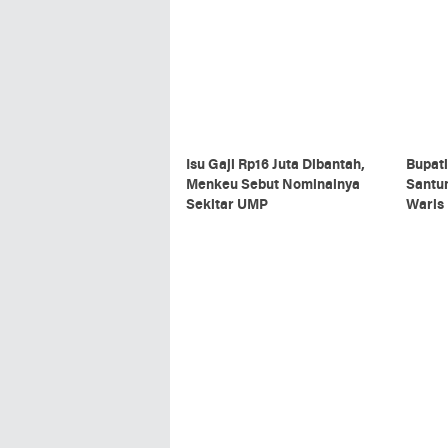
Upaca
Isu Gaji Rp16 Juta Dibantah,
Bupat
Menkeu Sebut Nominalnya
Santun
Sekitar UMP
Waris 
Mening