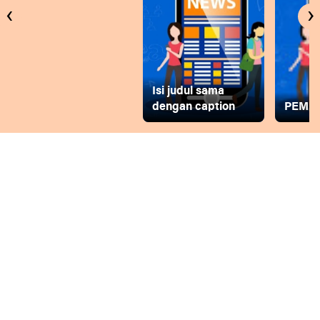
‹
›
Isi judul sama
dengan caption
PEMD