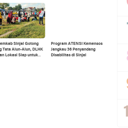
emkab Sinjai Gotong
Program ATENSI Kemensos
g Tata Alun-Alun, DLHK
Jangkau 36 Penyandang
an Lokasi Siap untuk
Disabilitas di Sinjai
ra HUT RI