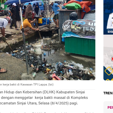
kerja bakti di Kawasan TPI Lappa. (Ist)
n Hidup dan Kebersihan (DLHK) Kabupaten Sinjai
TREN
ur dengan menggelar kerja bakti massal di Kompleks
ecamatan Sinjai Utara, Selasa (8/4/2025) pagi.
PE