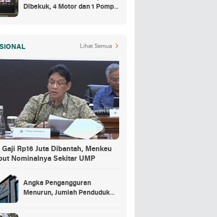
Dibekuk, 4 Motor dan 1 Pompa
Air Jadi Barang Buktinya
SIONAL
Lihat Semua
 Gaji Rp16 Juta Dibantah, Menkeu
but Nominalnya Sekitar UMP
Angka Pengangguran
Menurun, Jumlah Penduduk
Bekerja Capai 148,19 Juta