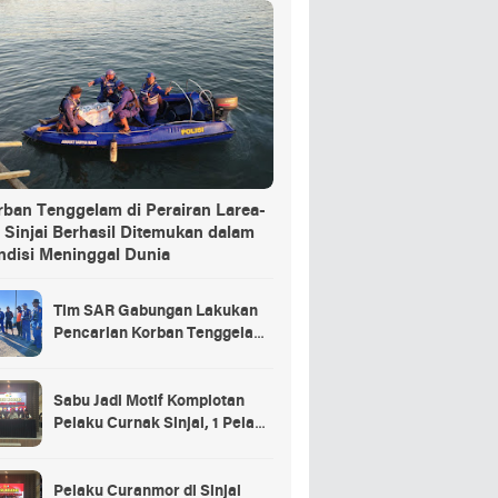
rban Tenggelam di Perairan Larea-
 Sinjai Berhasil Ditemukan dalam
ndisi Meninggal Dunia
Tim SAR Gabungan Lakukan
Pencarian Korban Tenggelam
di Pelabuhan Larea-Rea Sinjai
Sabu Jadi Motif Komplotan
Pelaku Curnak Sinjai, 1 Pelaku
dan Penadah Masih DPO
Pelaku Curanmor di Sinjai