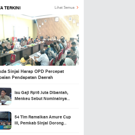
A TERKINI
Lihat Semua
kda Sinjai Harap OPD Percepat
paian Pendapatan Daerah
Isu Gaji Rp16 Juta Dibantah,
Menkeu Sebut Nominalnya
Sekitar UMP
54 Tim Ramaikan Amure Cup
III, Pemkab Sinjai Dorong
Pembinaan Atlet Futsal