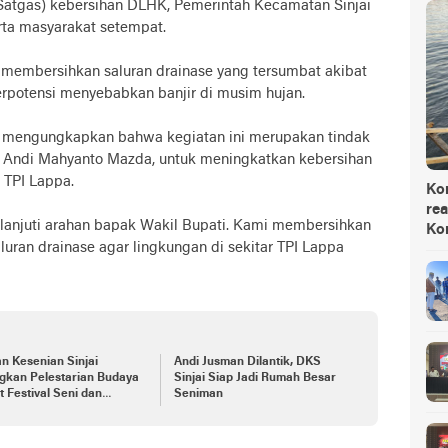
(Satgas) kebersihan DLHK, Pemerintah Kecamatan Sinjai
rta masyarakat setempat.
ah membersihkan saluran drainase yang tersumbat akibat
potensi menyebabkan banjir di musim hujan.
n, mengungkapkan bahwa kegiatan ini merupakan tindak
jai, Andi Mahyanto Mazda, untuk meningkatkan kebersihan
 TPI Lappa.
Ko
rea
klanjuti arahan bapak Wakil Bupati. Kami membersihkan
Ko
an drainase agar lingkungan di sekitar TPI Lappa
n Kesenian Sinjai
Andi Jusman Dilantik, DKS
gkan Pelestarian Budaya
Sinjai Siap Jadi Rumah Besar
 Festival Seni dan
Seniman
ya