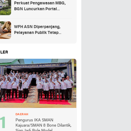
Perkuat Pengawasan MBG,
BGN Luncurkan Portal
Pengaduan bagi Mitra dan
SPPG
WFH ASN Diperpanjang,
Pelayanan Publik Tetap
Berjalan Penuh
LER
DAERAH
Pengurus IKA SMAN
Kajuara/SMAN 8 Bone Dilantik,
Siap Jadi Role Model