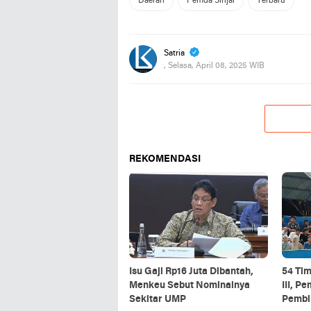
Daerah
Pemda Sinjai
Terbaru
Satria
, Selasa, April 08, 2025 WIB
REKOMENDASI
Isu Gaji Rp16 Juta Dibantah,
54 Ti
Menkeu Sebut Nominalnya
III, P
Sekitar UMP
Pembin