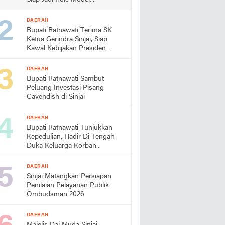
Almamater
DAERAH
Bupati Ratnawati Terima SK
Ketua Gerindra Sinjai, Siap
Kawal Kebijakan Presiden
Prabowo
DAERAH
Bupati Ratnawati Sambut
Peluang Investasi Pisang
Cavendish di Sinjai
DAERAH
Bupati Ratnawati Tunjukkan
Kepedulian, Hadir Di Tengah
Duka Keluarga Korban
Pengeroyokan di Morowali
DAERAH
Sinjai Matangkan Persiapan
Penilaian Pelayanan Publik
Ombudsman 2026
DAERAH