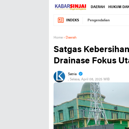
DAERAH
HUKUM DAN
INDEKS
Pengendalian
Home
›
Daerah
Satgas Kebersihan
Drainase Fokus U
Satria
, Selasa, April 08, 2025 WIB