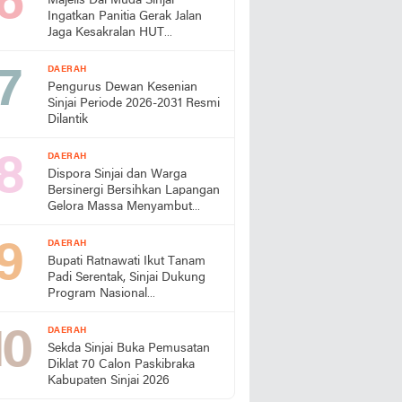
Majelis Dai Muda Sinjai
Ingatkan Panitia Gerak Jalan
Jaga Kesakralan HUT
Kemerdekaan
DAERAH
Pengurus Dewan Kesenian
Sinjai Periode 2026-2031 Resmi
Dilantik
DAERAH
Dispora Sinjai dan Warga
Bersinergi Bersihkan Lapangan
Gelora Massa Menyambut
HUT RI
DAERAH
Bupati Ratnawati Ikut Tanam
Padi Serentak, Sinjai Dukung
Program Nasional
Swasembada Pangan
DAERAH
Sekda Sinjai Buka Pemusatan
Diklat 70 Calon Paskibraka
Kabupaten Sinjai 2026