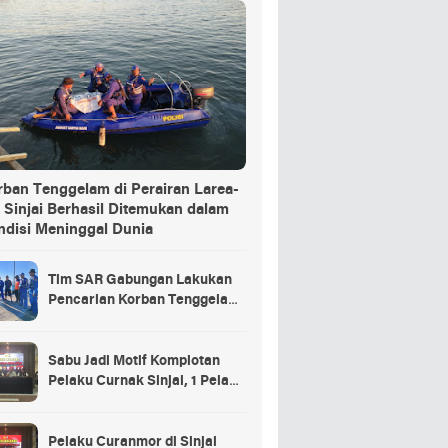
rban Tenggelam di Perairan Larea-
 Sinjai Berhasil Ditemukan dalam
ndisi Meninggal Dunia
Tim SAR Gabungan Lakukan
Pencarian Korban Tenggelam
di Pelabuhan Larea-Rea Sinjai
Sabu Jadi Motif Komplotan
Pelaku Curnak Sinjai, 1 Pelaku
dan Penadah Masih DPO
Pelaku Curanmor di Sinjai