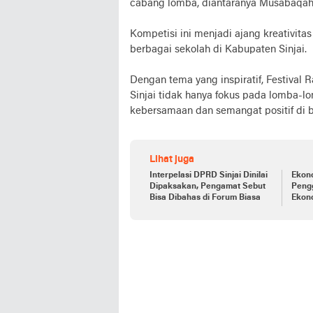
cabang lomba, diantaranya Musabaqah 
Kompetisi ini menjadi ajang kreativit
berbagai sekolah di Kabupaten Sinjai.
Dengan tema yang inspiratif, Festiva
Sinjai tidak hanya fokus pada lomba-l
kebersamaan dan semangat positif di b
Lihat juga
Interpelasi DPRD Sinjai Dinilai
Ekono
Dipaksakan, Pengamat Sebut
Peng
Bisa Dibahas di Forum Biasa
Ekono