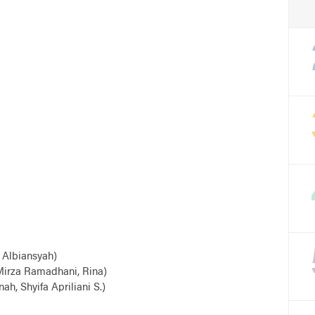
, Albiansyah)
 Mirza Ramadhani, Rina)
ah, Shyifa Apriliani S.)