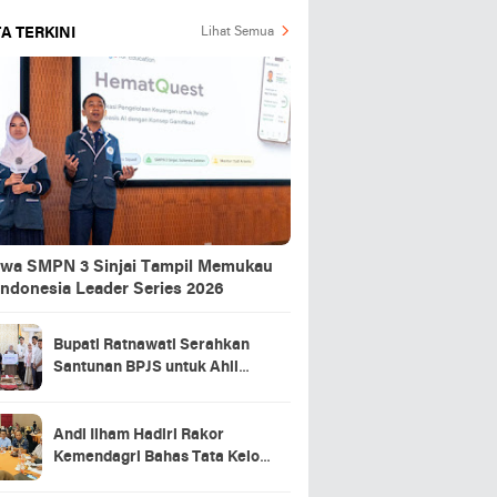
A TERKINI
Lihat Semua
swa SMPN 3 Sinjai Tampil Memukau
Indonesia Leader Series 2026
Bupati Ratnawati Serahkan
Santunan BPJS untuk Ahli
Waris Pekerja Asal Sinjai yang
Meninggal di Morowali
Andi Ilham Hadiri Rakor
Kemendagri Bahas Tata Kelola
BUMD Air Minum