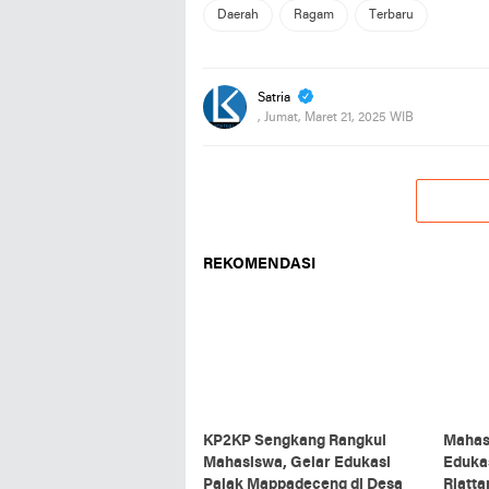
Daerah
Ragam
Terbaru
Satria
, Jumat, Maret 21, 2025 WIB
REKOMENDASI
KP2KP Sengkang Rangkul
Mahas
Mahasiswa, Gelar Edukasi
Edukas
Pajak Mappadeceng di Desa
Riatta