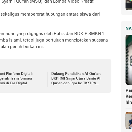
Syarhil Qur'an (MSQ), dan Lomba Video Kreatif.
as sekaligus mempererat hubungan antara siswa dari
NA
l Ramadan yang digagas oleh Rohis dan BDKIP SMKN 1
omba Islami, tetapi juga bertujuan menciptakan suasana
ulan penuh berkah ini.
mi Platform Digital:
Dukung Pendidikan Al-Qur'an,
gerak Transformasi
BKPRMI Sinjai Utara Bantu Al-
mi di Era Digital
Qur'an dan Iqra ke TK/TPA
Ummul
Pa
Kes
hi