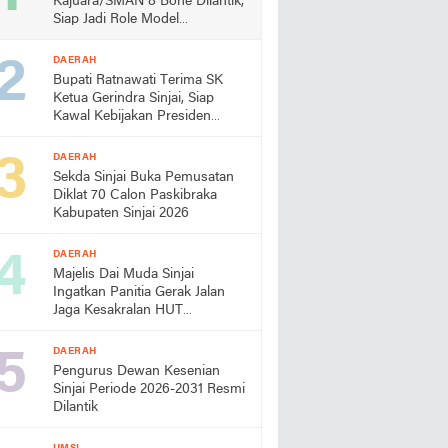
Kajuara/SMAN 8 Bone Dilantik,
Siap Jadi Role Model
Almamater
DAERAH
Bupati Ratnawati Terima SK
Ketua Gerindra Sinjai, Siap
Kawal Kebijakan Presiden
Prabowo
DAERAH
Sekda Sinjai Buka Pemusatan
Diklat 70 Calon Paskibraka
Kabupaten Sinjai 2026
DAERAH
Majelis Dai Muda Sinjai
Ingatkan Panitia Gerak Jalan
Jaga Kesakralan HUT
Kemerdekaan
DAERAH
Pengurus Dewan Kesenian
Sinjai Periode 2026-2031 Resmi
Dilantik