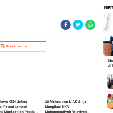
BERIT
Buka komentar
Si
di 
iswa KKN Unhas
20 Mahasiswa UIAD Sinjai
i Petani Lamatti
Mengikuti KKN
ng Manfaatkan Pestisida
Muhammadiyah-'Aisyiyah