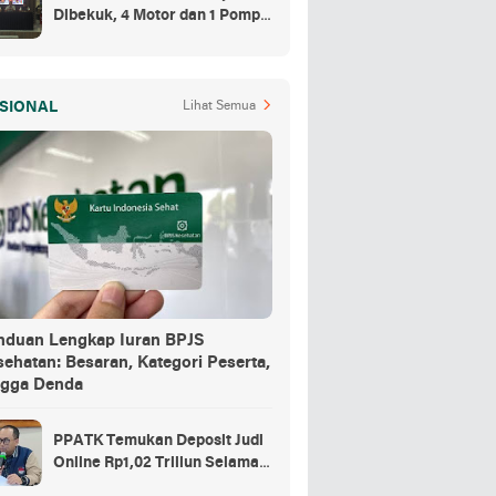
Dibekuk, 4 Motor dan 1 Pompa
Air Jadi Barang Buktinya
SIONAL
Lihat Semua
nduan Lengkap Iuran BPJS
ehatan: Besaran, Kategori Peserta,
ngga Denda
PPATK Temukan Deposit Judi
Online Rp1,02 Triliun Selama
Momentum Piala Dunia 2026