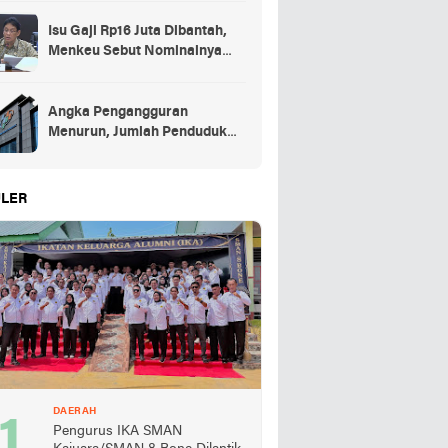
Isu Gaji Rp16 Juta Dibantah,
Menkeu Sebut Nominalnya
Sekitar UMP
Angka Pengangguran
Menurun, Jumlah Penduduk
Bekerja Capai 148,19 Juta
LER
DAERAH
Pengurus IKA SMAN