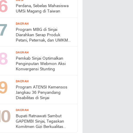
UMSI
Perdana, Sebelas Mahasiswa
UMSi Magang di Taiwan
DAERAH
Program MBG di Sinjai
Diarahkan Serap Produk
Petani, Peternak, dan UMKM
Lokal
DAERAH
Pemkab Sinjai Optimalkan
Penginputan Webmon Aksi
Konvergensi Stunting
DAERAH
Program ATENSI Kemensos
Jangkau 36 Penyandang
Disabilitas di Sinjai
DAERAH
Bupati Ratnawati Sambut
GAPEMBI Sinjai, Tegaskan
Komitmen Gizi Berkualitas
untuk Generasi Emas