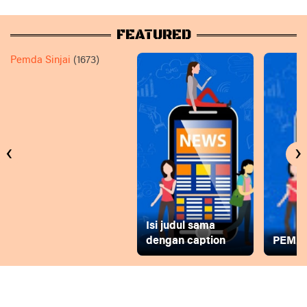
FEATURED
Pemda Sinjai
(1673)
‹
›
Isi judul sama
dengan caption
PEMD