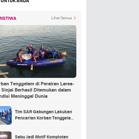
 UNTUK ANDA
RISTIWA
Lihat Semua
rban Tenggelam di Perairan Larea-
 Sinjai Berhasil Ditemukan dalam
ndisi Meninggal Dunia
Tim SAR Gabungan Lakukan
Pencarian Korban Tenggelam
di Pelabuhan Larea-Rea Sinjai
Sabu Jadi Motif Komplotan