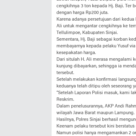
cengkihnya 3 ton kepada Hj. Baji. Ter b
dengan harga Rp200 juta.
Karena adanya persetujuan dari kedua
Ali untuk mengantar cengkihnya ke te
Tellulimpoe, Kabupaten Sinjai.
Sementara, Hj. Baji sebagai korban ke
membayarnya kepada pelaku Yusuf via 
kesepakatan harga.
Dari situlah H. Ali merasa mengalami 
kunjung dibayarkan, sehingga ia mend
tersebut.
Setelah melakukan konfirmasi langsung,
keduanya telah ditipu oleh seseorang 
“Setelah Laporan Polisi masuk, kami la
Reskrim.
Dalam penelusurannya, AKP Andi Rahma
wilayah Jawa Barat maupun Lampung.
Hasilnya, Polres Sinjai berhasil meng
Keenam pelaku tersebut kini berstatus
Namun polisi hanya mengamankan 2 ora