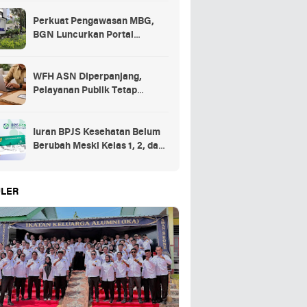
Perkuat Pengawasan MBG,
BGN Luncurkan Portal
Pengaduan bagi Mitra dan
SPPG
WFH ASN Diperpanjang,
Pelayanan Publik Tetap
Berjalan Penuh
Iuran BPJS Kesehatan Belum
Berubah Meski Kelas 1, 2, dan
3 Dihapus
LER