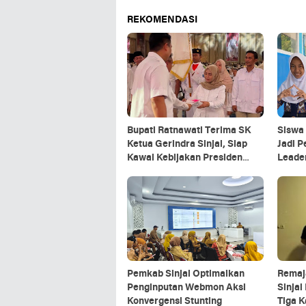
REKOMENDASI
Bupati Ratnawati Terima SK
Siswa 
Ketua Gerindra Sinjai, Siap
Jadi P
Kawal Kebijakan Presiden
Leader
Prabowo
Pemkab Sinjai Optimalkan
Remaj
Penginputan Webmon Aksi
Sinjai
Konvergensi Stunting
Tiga K