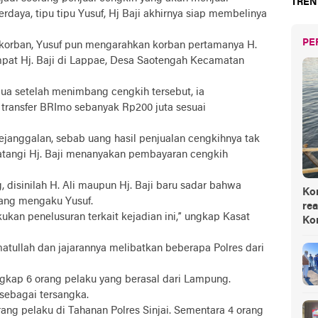
TREN
erdaya, tipu tipu Yusuf, Hj Baji akhirnya siap membelinya
PE
 korban, Yusuf pun mengarahkan korban pertamanya H.
mpat Hj. Baji di Lappae, Desa Saotengah Kecamatan
dua setelah menimbang cengkih tersebut, ia
transfer BRImo sebanyak Rp200 juta sesuai
kejanggalan, sebab uang hasil penjualan cengkihnya tak
atangi Hj. Baji menanyakan pembayaran cengkih
 disinilah H. Ali maupun Hj. Baji baru sadar bahwa
Ko
yang mengaku Yusuf.
rea
kukan penelusuran terkait kejadian ini,” ungkap Kasat
Ko
tullah dan jajarannya melibatkan beberapa Polres dari
ungkap 6 orang pelaku yang berasal dari Lampung.
 sebagai tersangka.
ng pelaku di Tahanan Polres Sinjai. Sementara 4 orang