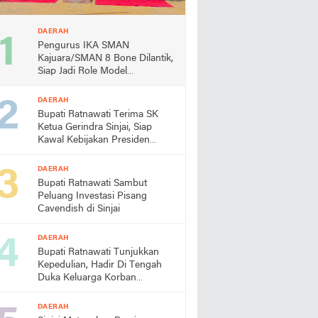
DAERAH
Pengurus IKA SMAN
Kajuara/SMAN 8 Bone Dilantik,
Siap Jadi Role Model
Almamater
DAERAH
Bupati Ratnawati Terima SK
Ketua Gerindra Sinjai, Siap
Kawal Kebijakan Presiden
Prabowo
DAERAH
Bupati Ratnawati Sambut
Peluang Investasi Pisang
Cavendish di Sinjai
DAERAH
Bupati Ratnawati Tunjukkan
Kepedulian, Hadir Di Tengah
Duka Keluarga Korban
Pengeroyokan di Morowali
DAERAH