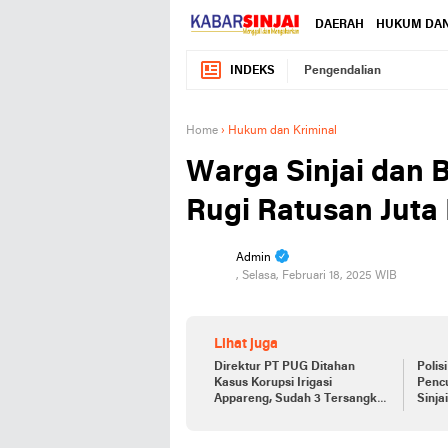
DAERAH
HUKUM DAN
INDEKS
Pengendalian
Home
›
Hukum dan Kriminal
Warga Sinjai dan 
Rugi Ratusan Juta
Admin
, Selasa, Februari 18, 2025 WIB
Lihat juga
Direktur PT PUG Ditahan
Polis
Kasus Korupsi Irigasi
Pencu
Appareng, Sudah 3 Tersangka
Sinja
Dijebloskan ke Penjara
Bers