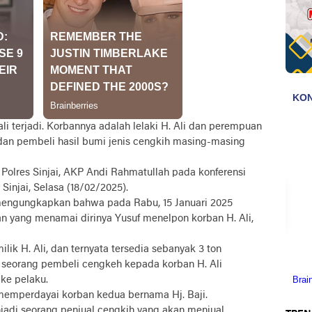
li terjadi. Korbannya adalah lelaki H. Ali dan perempuan
dan pembeli hasil bumi jenis cengkih masing-masing
 Polres Sinjai, AKP Andi Rahmatullah pada konferensi
Sinjai, Selasa (18/02/2025).
mengungkapkan bahwa pada Rabu, 15 Januari 2025
uan yang menamai dirinya Yusuf menelpon korban H. Ali,
ik H. Ali, dan ternyata tersedia sebanyak 3 ton
 seorang pembeli cengkeh kepada korban H. Ali
 ke pelaku.
l memperdayai korban kedua bernama Hj. Baji.
jadi seorang penjual cengkih yang akan menjual