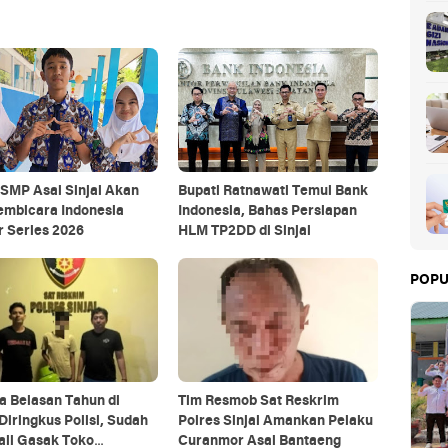
SMP Asal Sinjai Akan
Bupati Ratnawati Temui Bank
embicara Indonesia
Indonesia, Bahas Persiapan
 Series 2026
HLM TP2DD di Sinjai
POPU
a Belasan Tahun di
Tim Resmob Sat Reskrim
 Diringkus Polisi, Sudah
Polres Sinjai Amankan Pelaku
ali Gasak Toko
Curanmor Asal Bantaeng