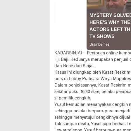
KABARSINJAI
– Penipuan online kemba
Hj. Baji. Keduanya merupakan penjual 
dari Bone dan Sinjai.
Kasus ini diungkap oleh Kasat Reskrim
pers di Lobby Pratisara Wirya Mapolres 
Dalam penjelasannya, Kasat Reskrim 
sekitar pukul 16.30 sore, pelaku penip
si pemilik cengkih.
Yusuf kemudian menanyakan cengkih mil
sehingga pelaku berpura-pura menjadi
sehingga menyetujui cengkihnya dijual
Tak sampai disitu, Yusuf juga berhasi
Lewat telepon, Yusuf berpura-pura men