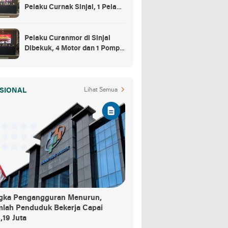
Pelaku Curnak Sinjai, 1 Pelaku
dan Penadah Masih DPO
Pelaku Curanmor di Sinjai
Dibekuk, 4 Motor dan 1 Pompa
Air Jadi Barang Buktinya
SIONAL
Lihat Semua
gka Pengangguran Menurun,
mlah Penduduk Bekerja Capai
,19 Juta