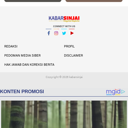
CONNECT WITH US
Facebook
Instagram
Twitter
YouTube
YouTube
REDAKSI
PROFIL
PEDOMAN MEDIA SIBER
DISCLAIMER
HAK JAWAB DAN KOREKSI BERITA
Copyright ©
2026 kabarsinjai