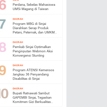
UMSI
Perdana, Sebelas Mahasiswa
UMSi Magang di Taiwan
DAERAH
Program MBG di Sinjai
Diarahkan Serap Produk
Petani, Peternak, dan UMKM
Lokal
DAERAH
Pemkab Sinjai Optimalkan
Penginputan Webmon Aksi
Konvergensi Stunting
DAERAH
Program ATENSI Kemensos
Jangkau 36 Penyandang
Disabilitas di Sinjai
DAERAH
Bupati Ratnawati Sambut
GAPEMBI Sinjai, Tegaskan
Komitmen Gizi Berkualitas
untuk Generasi Emas