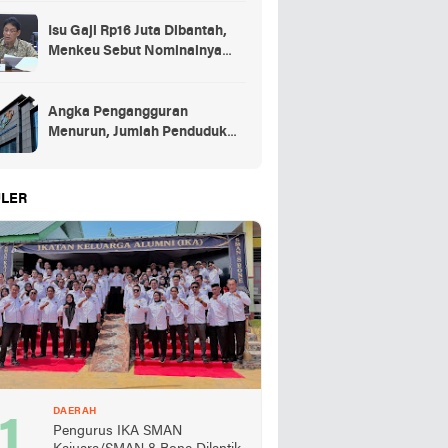
Isu Gaji Rp16 Juta Dibantah,
Menkeu Sebut Nominalnya
Sekitar UMP
Angka Pengangguran
Menurun, Jumlah Penduduk
Bekerja Capai 148,19 Juta
LER
DAERAH
Pengurus IKA SMAN