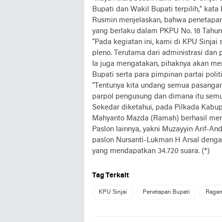
Bupati dan Wakil Bupati terpilih,” ka
Rusmin menjelaskan, bahwa penetapan 
yang berlaku dalam PKPU No. 18 Tahun
“Pada kegiatan ini, kami di KPU Sinja
pleno. Terutama dari administrasi dan p
Ia juga mengatakan, pihaknya akan me
Bupati serta para pimpinan partai poli
“Tentunya kita undang semua pasangan
parpol pengusung dan dimana itu semu
Sekedar diketahui, pada Pilkada Kabup
Mahyanto Mazda (Ramah) berhasil merai
Paslon lainnya, yakni Muzayyin Arif-An
paslon Nursanti-Lukman H Arsal dengan
yang mendapatkan 34.720 suara. (*)
Tag Terkait
KPU Sinjai
Penetapan Bupati
Raga