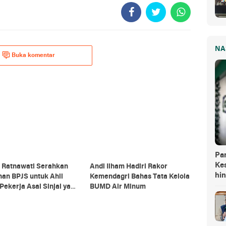
NA
Buka komentar
Pa
Kes
i Ratnawati Serahkan
Andi Ilham Hadiri Rakor
hi
an BPJS untuk Ahli
Kemendagri Bahas Tata Kelola
Pekerja Asal Sinjai yang
BUMD Air Minum
gal di Morowali