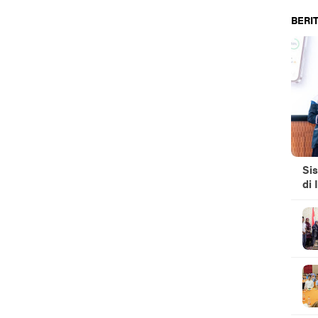
BERIT
Si
di 