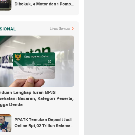
Dibekuk, 4 Motor dan 1 Pompa
Air Jadi Barang Buktinya
SIONAL
Lihat Semua
nduan Lengkap Iuran BPJS
ehatan: Besaran, Kategori Peserta,
ngga Denda
PPATK Temukan Deposit Judi
Online Rp1,02 Triliun Selama
Momentum Piala Dunia 2026