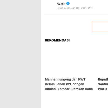
Admin
, Rabu, Januari 08, 2025 WIB
REKOMENDASI
Mannennungeng dan KWT
Bupat
Kelola Lahan P2L dengan
Santun
Ribuan Bibit dari Pemkab Bone
Waris 
Mening