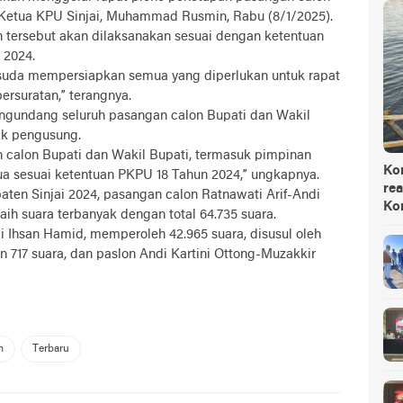
ta Ketua KPU Sinjai, Muhammad Rusmin, Rabu (8/1/2025).
tersebut akan dilaksanakan sesuai dengan ketentuan
 2024.
i suda mempersiapkan semua yang diperlukan untuk rapat
ersuratan,” terangnya.
ngundang seluruh pasangan calon Bupati dan Wakil
tik pengusung.
 calon Bupati dan Wakil Bupati, termasuk pimpinan
Ko
a sesuai ketentuan PKPU 18 Tahun 2024,” ungkapnya.
rea
aten Sinjai 2024, pasangan calon Ratnawati Arif-Andi
Ko
h suara terbanyak dengan total 64.735 suara.
di Ihsan Hamid, memperoleh 42.965 suara, disusul oleh
 717 suara, dan paslon Andi Kartini Ottong-Muzakkir
m
Terbaru