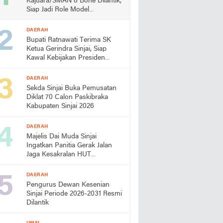
Kajuara/SMAN 8 Bone Dilantik,
Siap Jadi Role Model
Almamater
DAERAH
Bupati Ratnawati Terima SK
Ketua Gerindra Sinjai, Siap
Kawal Kebijakan Presiden
Prabowo
DAERAH
Sekda Sinjai Buka Pemusatan
Diklat 70 Calon Paskibraka
Kabupaten Sinjai 2026
DAERAH
Majelis Dai Muda Sinjai
Ingatkan Panitia Gerak Jalan
Jaga Kesakralan HUT
Kemerdekaan
DAERAH
Pengurus Dewan Kesenian
Sinjai Periode 2026-2031 Resmi
Dilantik