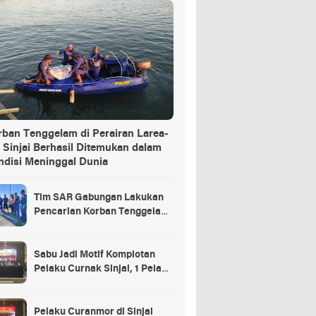
rban Tenggelam di Perairan Larea-
 Sinjai Berhasil Ditemukan dalam
ndisi Meninggal Dunia
Tim SAR Gabungan Lakukan
Pencarian Korban Tenggelam
di Pelabuhan Larea-Rea Sinjai
Sabu Jadi Motif Komplotan
Pelaku Curnak Sinjai, 1 Pelaku
dan Penadah Masih DPO
Pelaku Curanmor di Sinjai