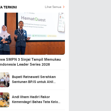
A TERKINI
Lihat Semua
swa SMPN 3 Sinjai Tampil Memukau
Indonesia Leader Series 2026
Bupati Ratnawati Serahkan
Santunan BPJS untuk Ahli
Waris Pekerja Asal Sinjai yang
Meninggal di Morowali
Andi Ilham Hadiri Rakor
Kemendagri Bahas Tata Kelola
BUMD Air Minum