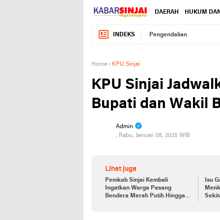
DAERAH
HUKUM DAN
INDEKS
Pengendalian
Home
›
KPU Sinjai
KPU Sinjai Jadwal
Bupati dan Wakil B
Admin
, Rabu, Januari 08, 2025 WIB
Lihat juga
Pemkab Sinjai Kembali
Isu G
Ingatkan Warga Pasang
Menk
Bendera Merah Putih Hingga
Seki
Akhir Agustus