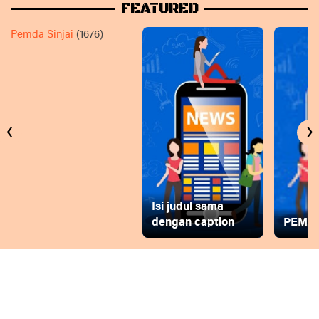
FEATURED
Pemda Sinjai
(1676)
‹
›
Isi judul sama
dengan caption
PEMD