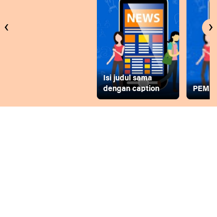
‹
›
Isi judul sama
dengan caption
PEMD