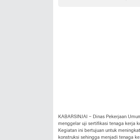
Budaya
untu
KABARSINJAI –
Dinas Pekerjaan Umum
menggelar uji sertifikasi tenaga kerja k
Kegiatan ini bertujuan untuk meningka
konstruksi sehingga menjadi tenaga ker