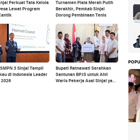
njai Perkuat Tata Kelola
Turnamen Piala Merah Putih
Desa Lewat Program
Berakhir, Pemkab Sinjai
Cantik
Dorong Pembinaan Tenis
POPU
SMPN 3 Sinjai Tampil
Bupati Ratnawati Serahkan
au di Indonesia Leader
Santunan BPJS untuk Ahli
 2026
Waris Pekerja Asal Sinjai yang
Meninggal di Morowali