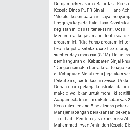
Dengan bekerjasama Balai Jasa Konstru
Kepala Dinas PUPR Sinjai H. Haris Ac
“Melalui kesempatan ini saya menyamp
tingginya kepada Balai Jasa Konstruks
kegiatan ini dapat terlaksana”, Ucap
Menurutnya kerjasama ini tentu suatu
program ini. “Kita harap program ini te
Lebih lanjut dikatakan, salah satu pro
sumber daya manusia (SDM). Hal ini sa
pembangunan di Kabupaten Sinjai khus
“Dengan semakin banyaknya tenaga ker
di Kabupaten Sinjai tentu juga akan se
Pelatihan uji sertifikasi ini sesuai Un
Dimana para pekerja konstruksi dalam
maka diwajibkan untuk memiliki sertif
Adapun pelatihan ini diikuti sebanyak 2
Konstruksi jenjang 5 pelaksana peker
Manajer lapangan pelaksanaan pekerja
Turut hadir Pembina jasa konstruksi Ah
Muhammad Irwan Amin dan Kepala Bidan