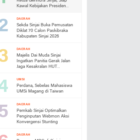
Ketua Gerindra Sinjai, Siap
Kawal Kebijakan Presiden
Prabowo
DAERAH
Sekda Sinjai Buka Pemusatan
Diklat 70 Calon Paskibraka
Kabupaten Sinjai 2026
DAERAH
Majelis Dai Muda Sinjai
Ingatkan Panitia Gerak Jalan
Jaga Kesakralan HUT
Kemerdekaan
UMSI
Perdana, Sebelas Mahasiswa
UMSi Magang di Taiwan
DAERAH
Pemkab Sinjai Optimalkan
Penginputan Webmon Aksi
Konvergensi Stunting
DAERAH