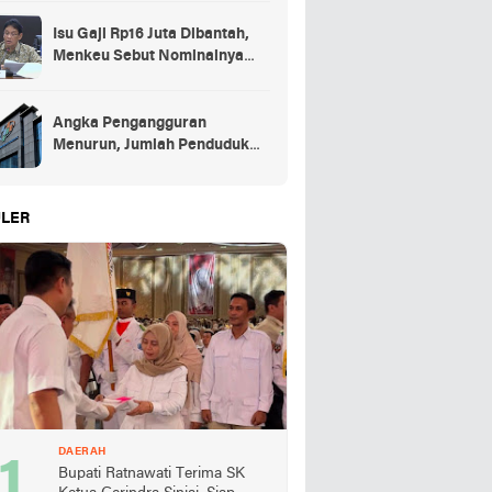
Isu Gaji Rp16 Juta Dibantah,
Menkeu Sebut Nominalnya
Sekitar UMP
Angka Pengangguran
Menurun, Jumlah Penduduk
Bekerja Capai 148,19 Juta
LER
DAERAH
Bupati Ratnawati Terima SK