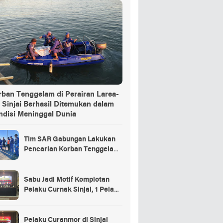
rban Tenggelam di Perairan Larea-
 Sinjai Berhasil Ditemukan dalam
ndisi Meninggal Dunia
Tim SAR Gabungan Lakukan
Pencarian Korban Tenggelam
di Pelabuhan Larea-Rea Sinjai
Sabu Jadi Motif Komplotan
Pelaku Curnak Sinjai, 1 Pelaku
dan Penadah Masih DPO
Pelaku Curanmor di Sinjai