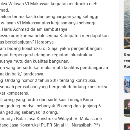
ksi Wilayah VI Makassar. kegiatan ini dibuka oleh
hmad.
aikan terima kasih dan penghargaan yang setinggi-
i wilayah VI Makassar atas kerjasamanya sehingga
 H. Haris Achmad dalam sambutanya
 kesyukuran karena tidak semua Kabupaten mendapatkan
rus berkelanjutan,” Harapnya.
gram bidang konstruksi di Sinjai yakni pengembangan
ngat berpengaruh dengan kegiatan infrastruktur
Ko
rea
usnya mutu dan kualitas bangunan.
Ko
ja yang bersertifikat maka mutu kualitas pembangunan
makin baik,” tandasnya.
dang-Undang nomor 2 tahun 2017 tentang konstruksi.
 sebuah perusahaan yang bergerak di bidang konstruksi
ikat kompetens.
5 orang yang terdiri dari sertifikasi Tenaga Kerja
jaan gedung madya sebanyak 15 orang dan jenjang 6
an gedung sebanyak 10 orang.
limadya Balai Jasa Konstruksi Wilayah VI Makassar Ir
g Jasa Konstruksi PUPR Sinjai Hj. Nurasibah. (**)