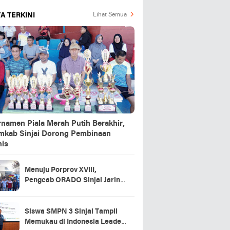
A TERKINI
Lihat Semua
rnamen Piala Merah Putih Berakhir,
mkab Sinjai Dorong Pembinaan
nis
Menuju Porprov XVIII,
Pengcab ORADO Sinjai Jaring
Atlet Lewat Turnamen Domino
2026
Siswa SMPN 3 Sinjai Tampil
Memukau di Indonesia Leader