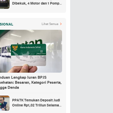
Dibekuk, 4 Motor dan 1 Pompa
Air Jadi Barang Buktinya
SIONAL
Lihat Semua
nduan Lengkap Iuran BPJS
ehatan: Besaran, Kategori Peserta,
ngga Denda
PPATK Temukan Deposit Judi
Online Rp1,02 Triliun Selama
Momentum Piala Dunia 2026