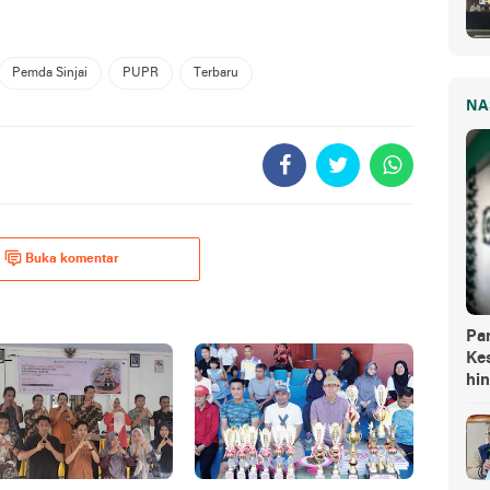
Pemda Sinjai
PUPR
Terbaru
NA
Buka komentar
Pa
Kes
hi