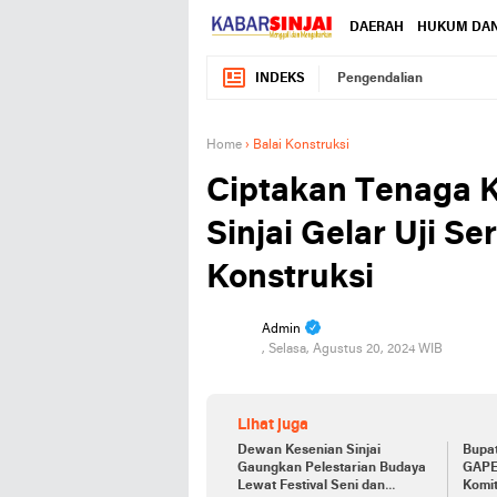
DAERAH
HUKUM DAN
INDEKS
Pengendalian
Home
›
Balai Konstruksi
Ciptakan Tenaga K
Sinjai Gelar Uji Se
Konstruksi
Admin
, Selasa, Agustus 20, 2024 WIB
Lihat juga
Dewan Kesenian Sinjai
Bupa
Gaungkan Pelestarian Budaya
GAPE
Lewat Festival Seni dan
Komit