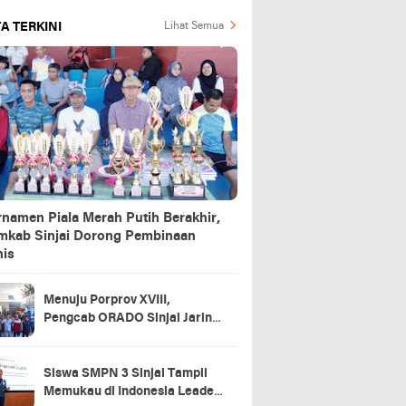
A TERKINI
Lihat Semua
rnamen Piala Merah Putih Berakhir,
mkab Sinjai Dorong Pembinaan
nis
Menuju Porprov XVIII,
Pengcab ORADO Sinjai Jaring
Atlet Lewat Turnamen Domino
2026
Siswa SMPN 3 Sinjai Tampil
Memukau di Indonesia Leader