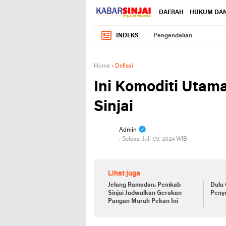
DAERAH
HUKUM DAN
INDEKS
Pengendalian
Home
›
Deflasi
Ini Komoditi Utam
Sinjai
Admin
, Selasa, Juli 09, 2024 WIB
Lihat juga
Jelang Ramadan, Pemkab
Dulu 
Sinjai Jadwalkan Gerakan
Penyu
Pangan Murah Pekan Ini