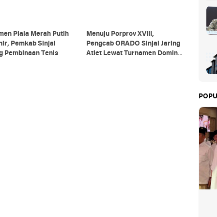
men Piala Merah Putih
Menuju Porprov XVIII,
ir, Pemkab Sinjai
Pengcab ORADO Sinjai Jaring
g Pembinaan Tenis
Atlet Lewat Turnamen Domino
2026
POPU