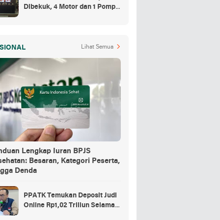
Dibekuk, 4 Motor dan 1 Pompa
Air Jadi Barang Buktinya
SIONAL
Lihat Semua
nduan Lengkap Iuran BPJS
ehatan: Besaran, Kategori Peserta,
ngga Denda
PPATK Temukan Deposit Judi
Online Rp1,02 Triliun Selama
Momentum Piala Dunia 2026