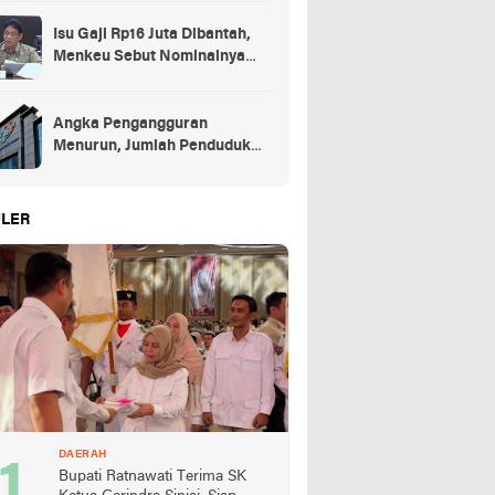
Isu Gaji Rp16 Juta Dibantah,
Menkeu Sebut Nominalnya
Sekitar UMP
Angka Pengangguran
Menurun, Jumlah Penduduk
Bekerja Capai 148,19 Juta
LER
DAERAH
Bupati Ratnawati Terima SK