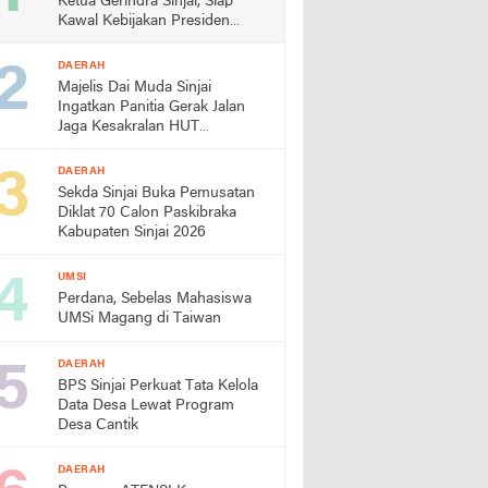
Ketua Gerindra Sinjai, Siap
Kawal Kebijakan Presiden
Prabowo
DAERAH
Majelis Dai Muda Sinjai
Ingatkan Panitia Gerak Jalan
Jaga Kesakralan HUT
Kemerdekaan
DAERAH
Sekda Sinjai Buka Pemusatan
Diklat 70 Calon Paskibraka
Kabupaten Sinjai 2026
UMSI
Perdana, Sebelas Mahasiswa
UMSi Magang di Taiwan
DAERAH
BPS Sinjai Perkuat Tata Kelola
Data Desa Lewat Program
Desa Cantik
DAERAH