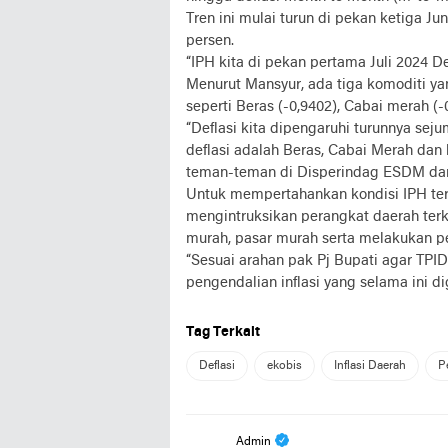
Tren ini mulai turun di pekan ketiga J
persen.
“IPH kita di pekan pertama Juli 2024 Def
Menurut Mansyur, ada tiga komoditi ya
seperti Beras (-0,9402), Cabai merah (
“Deflasi kita dipengaruhi turunnya se
deflasi adalah Beras, Cabai Merah da
teman-teman di Disperindag ESDM dan
Untuk mempertahankan kondisi IPH terse
mengintruksikan perangkat daerah terk
murah, pasar murah serta melakukan pe
“Sesuai arahan pak Pj Bupati agar TPI
pengendalian inflasi yang selama ini di
Tag Terkait
Deflasi
ekobis
Inflasi Daerah
P
Admin