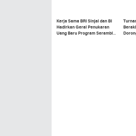
Kerja Sama BRI Sinjai dan BI
Turna
Hadirkan Gerai Penukaran
Berakh
Uang Baru Program Serambi
Doron
2026