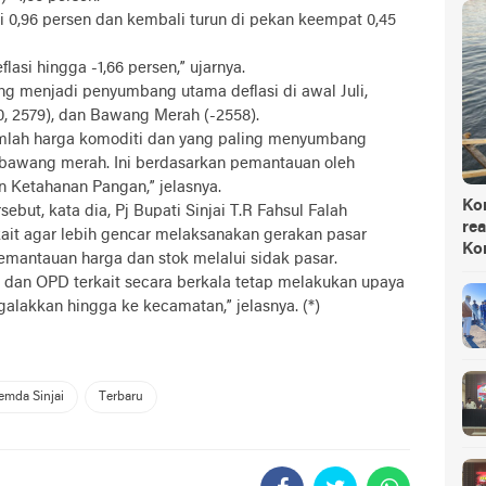
uni 0,96 persen dan kembali turun di pekan keempat 0,45
lasi hingga -1,66 persen,” ujarnya.
ng menjadi penyumbang utama deflasi di awal Juli,
-0, 2579), dan Bawang Merah (-2558).
jumlah harga komoditi dan yang paling menyumbang
n bawang merah. Ini berdasarkan pemantauan oleh
 Ketahanan Pangan,” jelasnya.
Ko
but, kata dia, Pj Bupati Sinjai T.R Fahsul Falah
rea
ait agar lebih gencar melaksanakan gerakan pasar
Ko
mantauan harga dan stok melalui sidak pasar.
D dan OPD terkait secara berkala tetap melakukan upaya
galakkan hingga ke kecamatan,” jelasnya. (*)
emda Sinjai
Terbaru