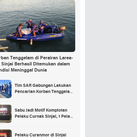
rban Tenggelam di Perairan Larea-
 Sinjai Berhasil Ditemukan dalam
ndisi Meninggal Dunia
Tim SAR Gabungan Lakukan
Pencarian Korban Tenggelam
di Pelabuhan Larea-Rea Sinjai
Sabu Jadi Motif Komplotan
Pelaku Curnak Sinjai, 1 Pelaku
dan Penadah Masih DPO
Pelaku Curanmor di Sinjai