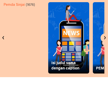
Pemda Sinjai
(1676)
‹
›
Isi judul sama
dengan caption
PEMD