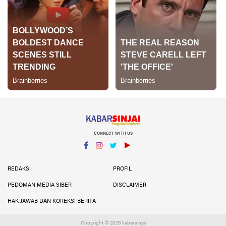
CONNECT WITH US
Facebook
Instagram
Twitter
YouTube
YouTube
REDAKSI
PROFIL
PEDOMAN MEDIA SIBER
DISCLAIMER
HAK JAWAB DAN KOREKSI BERITA
Copyright ©
2026 kabarsinjai