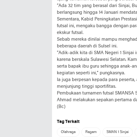
“Ada 32 tim yang berasal dari Sinjai, 
berlangsung hingga 14 Januari mendata
Sementara, Kabid Peningkatan Prestas
futsal ini, mengaku bangga dengan pa
ekskur futsal.
Sebab mereka dinilai mampu menghadir
beberapa daerah di Sulsel ini.
“Adik-adik kita di SMA Negeri 1 Sinja
karena berskala Sulawesi Selatan. Kam
serta bapak ibu guru sehingga anak-an
kegiatan seperti ini,” pungkasnya.
Ia juga berpesan kepada para peserta
menjunjung tinggi sportifitas.
Pembukaan turnamen futsal SMANSA Sinj
Ahmad melakukan sepakan pertama dari 
(Bc)
Tag Terkait
Olahraga
Ragam
SMAN 1 Sinjai