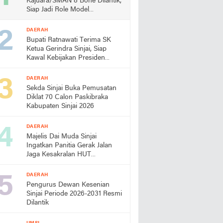
Kajuara/SMAN 8 Bone Dilantik,
Siap Jadi Role Model
Almamater
DAERAH
Bupati Ratnawati Terima SK
Ketua Gerindra Sinjai, Siap
Kawal Kebijakan Presiden
Prabowo
DAERAH
Sekda Sinjai Buka Pemusatan
Diklat 70 Calon Paskibraka
Kabupaten Sinjai 2026
DAERAH
Majelis Dai Muda Sinjai
Ingatkan Panitia Gerak Jalan
Jaga Kesakralan HUT
Kemerdekaan
DAERAH
Pengurus Dewan Kesenian
Sinjai Periode 2026-2031 Resmi
Dilantik