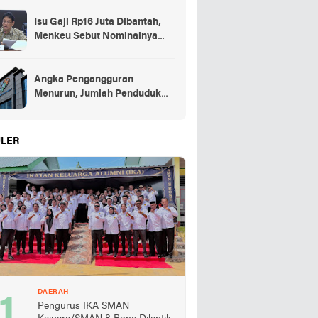
Isu Gaji Rp16 Juta Dibantah,
Menkeu Sebut Nominalnya
Sekitar UMP
Angka Pengangguran
Menurun, Jumlah Penduduk
Bekerja Capai 148,19 Juta
LER
DAERAH
Pengurus IKA SMAN