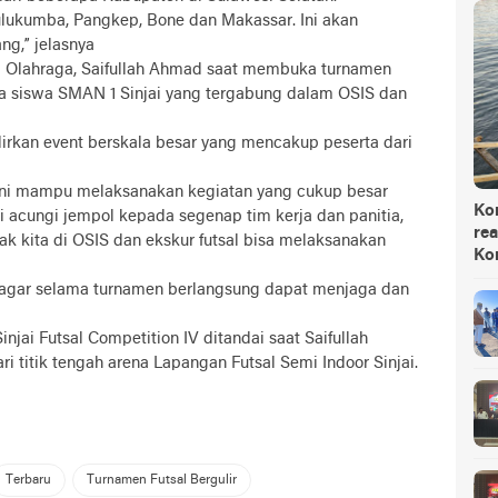
Bulukumba, Pangkep, Bone dan Makassar. Ini akan
ng,” jelasnya
i Olahraga, Saifullah Ahmad saat membuka turnamen
ra siswa SMAN 1 Sinjai yang tergabung dalam OSIS dan
kan event berskala besar yang mencakup peserta dari
i ini mampu melaksanakan kegiatan yang cukup besar
Ko
i acungi jempol kepada segenap tim kerja dan panitia,
rea
ak kita di OSIS dan ekskur futsal bisa melaksanakan
Ko
, agar selama turnamen berlangsung dapat menjaga dan
ai Futsal Competition IV ditandai saat Saifullah
titik tengah arena Lapangan Futsal Semi Indoor Sinjai.
Terbaru
Turnamen Futsal Bergulir