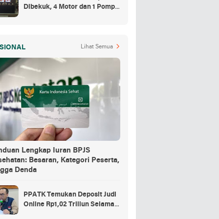
Dibekuk, 4 Motor dan 1 Pompa
Air Jadi Barang Buktinya
SIONAL
Lihat Semua
nduan Lengkap Iuran BPJS
ehatan: Besaran, Kategori Peserta,
ngga Denda
PPATK Temukan Deposit Judi
Online Rp1,02 Triliun Selama
Momentum Piala Dunia 2026