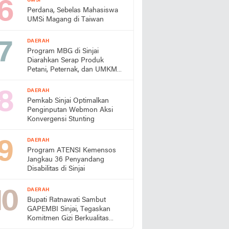
UMSI
Perdana, Sebelas Mahasiswa
UMSi Magang di Taiwan
DAERAH
Program MBG di Sinjai
Diarahkan Serap Produk
Petani, Peternak, dan UMKM
Lokal
DAERAH
Pemkab Sinjai Optimalkan
Penginputan Webmon Aksi
Konvergensi Stunting
DAERAH
Program ATENSI Kemensos
Jangkau 36 Penyandang
Disabilitas di Sinjai
DAERAH
Bupati Ratnawati Sambut
GAPEMBI Sinjai, Tegaskan
Komitmen Gizi Berkualitas
untuk Generasi Emas