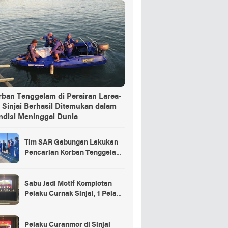
rban Tenggelam di Perairan Larea-
 Sinjai Berhasil Ditemukan dalam
ndisi Meninggal Dunia
Tim SAR Gabungan Lakukan
Pencarian Korban Tenggelam
di Pelabuhan Larea-Rea Sinjai
Sabu Jadi Motif Komplotan
Pelaku Curnak Sinjai, 1 Pelaku
dan Penadah Masih DPO
Pelaku Curanmor di Sinjai