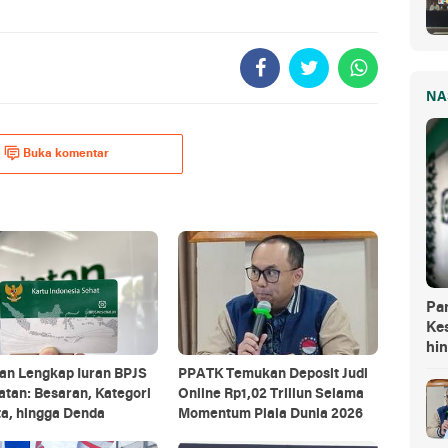
NA
Buka komentar
Pa
Kes
hi
an Lengkap Iuran BPJS
PPATK Temukan Deposit Judi
tan: Besaran, Kategori
Online Rp1,02 Triliun Selama
a, hingga Denda
Momentum Piala Dunia 2026