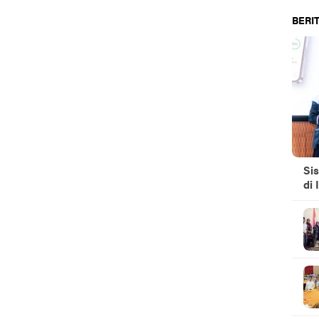
BERIT
Si
di 