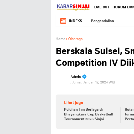
DAERAH
HUKUM DAN
INDEKS
Pengendalian
Home
›
Olahraga
Berskala Sulsel, S
Competition IV Dii
Admin
, Jumat, Januari 12, 2024 WIB
Lihat juga
Puluhan Tim Berlaga di
Rutan
Bhayangkara Cup Basketball
Jurna
Tournament 2026 Sinjai
Pert