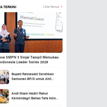
A TERKINI
Lihat Semua
swa SMPN 3 Sinjai Tampil Memukau
Indonesia Leader Series 2026
Bupati Ratnawati Serahkan
Santunan BPJS untuk Ahli
Waris Pekerja Asal Sinjai yang
Meninggal di Morowali
Andi Ilham Hadiri Rakor
Kemendagri Bahas Tata Kelola
BUMD Air Minum