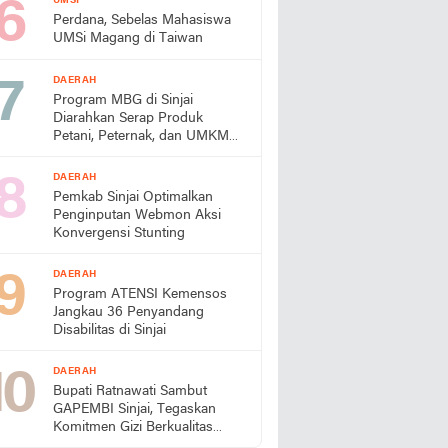
UMSI
Perdana, Sebelas Mahasiswa
UMSi Magang di Taiwan
DAERAH
Program MBG di Sinjai
Diarahkan Serap Produk
Petani, Peternak, dan UMKM
Lokal
DAERAH
Pemkab Sinjai Optimalkan
Penginputan Webmon Aksi
Konvergensi Stunting
DAERAH
Program ATENSI Kemensos
Jangkau 36 Penyandang
Disabilitas di Sinjai
DAERAH
Bupati Ratnawati Sambut
GAPEMBI Sinjai, Tegaskan
Komitmen Gizi Berkualitas
untuk Generasi Emas