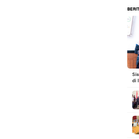
BERIT
Si
di 