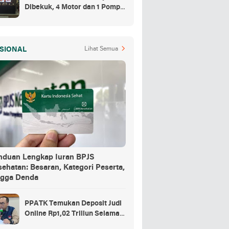
Dibekuk, 4 Motor dan 1 Pompa
Air Jadi Barang Buktinya
SIONAL
Lihat Semua
nduan Lengkap Iuran BPJS
ehatan: Besaran, Kategori Peserta,
ngga Denda
PPATK Temukan Deposit Judi
Online Rp1,02 Triliun Selama
Momentum Piala Dunia 2026