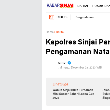
DAERAH
HUKUM DAN
INDEKS
Pengendalian
Home
›
Berita
Kapolres Sinjai P
Pengamanan Nata
Admin
, Minggu, Desember 24, 2023 WIB
Lihat juga
Wabup Sinjai Buka Turnamen
Jelan
Mini Soccer Bahari Lappa Cup
Bulu
2026
Siaga