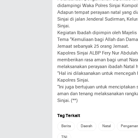
didampingi Waka Polres Sinjai Kompol
Adapun tempat perayaan natal yang dia
Sinjai di jalan Jenderal Sudirman, Kel
Sinjai.
Kegiatan Ibadah dipimpin oleh Majelis 
Tema “Kemuliaan bagi Allah dan Damai S
Jemaat sebanyak 25 orang Jemaat.
Kapolres Sinjai ALBP Fery Nur Abdula
memberikan rasa aman bagi umat Nasra
melaksanakan perayaan ibadah Natal hi
“Hal ini dilaksanakan untuk mencegah
Kapolres Sinjai.
“Ini juga bertujuan untuk menciptakan
aman dan tenang melaksanakan rangkai
Sinjai. (**)
Tag Terkait
Berita
Daerah
Natal
Pengaman
TNI