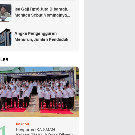
Isu Gaji Rp16 Juta Dibantah,
Menkeu Sebut Nominalnya
Sekitar UMP
Angka Pengangguran
Menurun, Jumlah Penduduk
Bekerja Capai 148,19 Juta
LER
DAERAH
Pengurus IKA SMAN