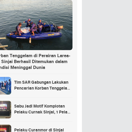
rban Tenggelam di Perairan Larea-
 Sinjai Berhasil Ditemukan dalam
ndisi Meninggal Dunia
Tim SAR Gabungan Lakukan
Pencarian Korban Tenggelam
di Pelabuhan Larea-Rea Sinjai
Sabu Jadi Motif Komplotan
Pelaku Curnak Sinjai, 1 Pelaku
dan Penadah Masih DPO
Pelaku Curanmor di Sinjai