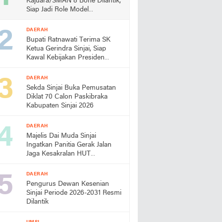
Kajuara/SMAN 8 Bone Dilantik,
Siap Jadi Role Model
Almamater
DAERAH
Bupati Ratnawati Terima SK
Ketua Gerindra Sinjai, Siap
Kawal Kebijakan Presiden
Prabowo
DAERAH
Sekda Sinjai Buka Pemusatan
Diklat 70 Calon Paskibraka
Kabupaten Sinjai 2026
DAERAH
Majelis Dai Muda Sinjai
Ingatkan Panitia Gerak Jalan
Jaga Kesakralan HUT
Kemerdekaan
DAERAH
Pengurus Dewan Kesenian
Sinjai Periode 2026-2031 Resmi
Dilantik