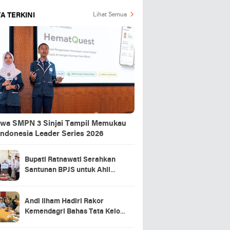
A TERKINI
Lihat Semua
swa SMPN 3 Sinjai Tampil Memukau
Indonesia Leader Series 2026
Bupati Ratnawati Serahkan
Santunan BPJS untuk Ahli
Waris Pekerja Asal Sinjai yang
Meninggal di Morowali
Andi Ilham Hadiri Rakor
Kemendagri Bahas Tata Kelola
BUMD Air Minum