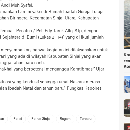
 Andi Muh SyafeI.
mankan hari ini yakni di Rumah Ibadah Gereja Toraja
urahan Biringere, Kecamatan Sinjai Utara, Kabupaten
Jemaat Penatua / Pnt. Edy Taruk Allo, S.Ip, dengan
ejahtera di Bumi (Lukas 2 : 14)” yang di ikuti jumlah
h menyampaikan, bahwa kegiatan ini dilaksanakan untuk
Ko
ni yang ada di wilayah Kabupaten Sinjai yang akan
rea
ngga tahun baru nanti.
Ko
 hal-hal yang berpotensi menganggu Kamtibmas,” Ujar
 situasi yang kondusif sehingga umat Nasrani merasa
an ibadah Natal dan tahun baru,” Pungkas Kapolres
an
Polisi
Polres Sinjai
Ragam
Terbaru