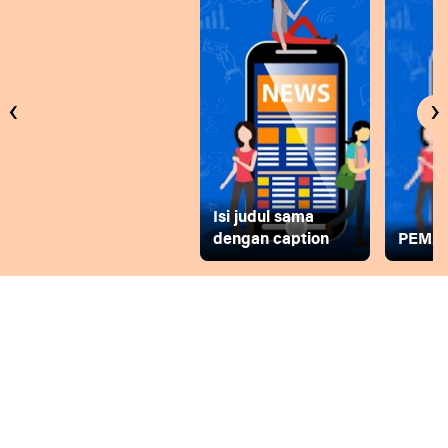
‹
›
Isi judul sama
dengan caption
PEMD